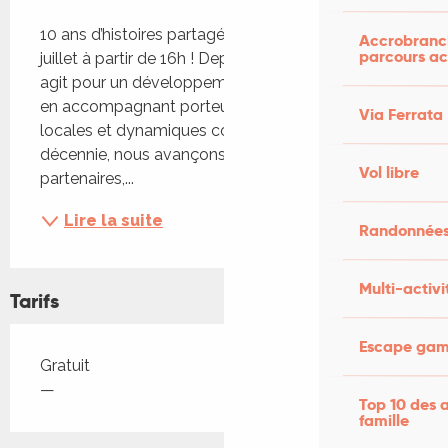
Description
10 ans d’histoires partagées : rejoignez nous le 3 
Accrobranch
parcours ac
juillet à partir de 16h ! Depuis 2015, Figeacteurs 
agit pour un développement territorial coopératif, 
en accompagnant porteurs de projets, structures 
Via Ferrata
locales et dynamiques collectives. Depuis une 
décennie, nous avançons avec vous – 
Vol libre
partenaires,...
Lire la suite
Randonnées
Multi-activi
Tarifs
Escape game
Tarifs 2026
Gratuit
—
Top 10 des a
famille