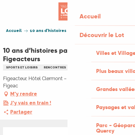
Aller
au
Accueil
contenu
principal
Accueil
10 ans d’histoires partagées avec Figeacteurs
Découvrir le Lot
10 ans d’histoires partagées avec
Villes et Villag
Figeacteurs
SPORTS ET LOISIRS
RENCONTRES
FAMILLE
Plus beaux vill
Figeacteur, Hôtel Clermont – 10 rue de Clermont, 46100
Figeac
Grandes vallée
M'y rendre
J'y vais en train !
Paysages et val
Partager
Parc - Géoparc
Quercy