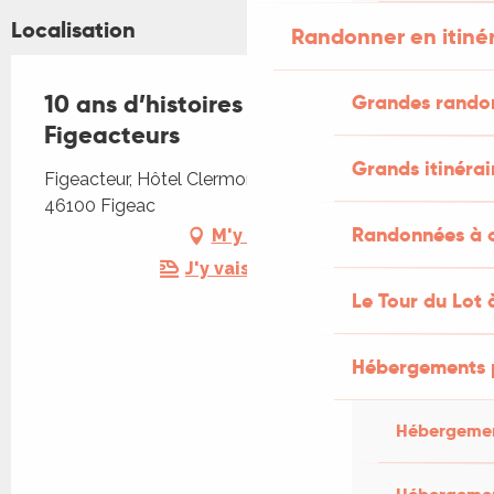
Localisation
Randonner en itiné
10 ans d’histoires partagées avec
Grandes rando
Figeacteurs
Grands itinérai
Figeacteur, Hôtel Clermont – 10 rue de Clermont,
46100 Figeac
Randonnées à c
M'y rendre
J'y vais en train !
Le Tour du Lot 
Hébergements 
Hébergemen