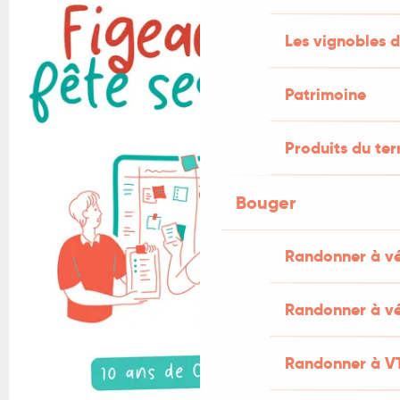
+1 PHOTO
Les vignobles d
Patrimoine
Produits du ter
Bouger
Randonner à v
Randonner à vé
Randonner à V