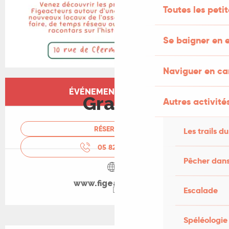
Toutes les peti
Se baigner en e
Naviguer en c
Ouverture et coordonnées
ÉVÉNEMENT TERMINÉ
Gratuit
Autres activités
RÉSERVER
Les trails du
05 82 92 98
▒▒
Pêcher dans
www.figeacteurs.fr
Escalade
Spéléologie