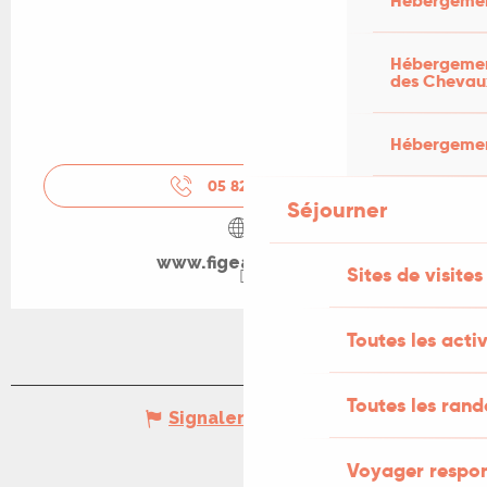
Hébergemen
Hébergement
des Chevau
Hébergement
05 82 92 98
▒▒
Séjourner
www.figeacteurs.fr
Sites de visites
Toutes les activ
Toutes les ran
Signaler une erreur
Voyager respo