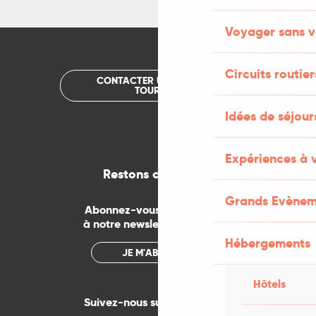
Voyager sans v
Circuits routier
CONTACTER UN OFFICE DE
TOURISME
Idées de séjou
Expériences à 
Restons connectés
Grands Evènem
Abonnez-vous gratuitement
à notre newsletter mensuelle
Hébergements
JE M'ABONNE
Hôtels
Suivez-nous sur les réseaux !