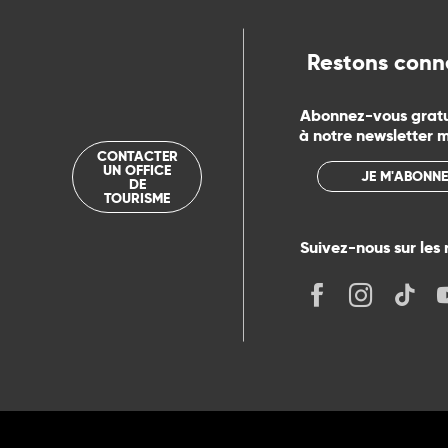
ue
Restons conn
Abonnez-vous grat
à notre newsletter 
CONTACTER
UN OFFICE
JE M'ABONNE
DE
TOURISME
Suivez-nous sur les 
its
r