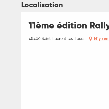
Localisation
11ème édition Rall
ages
46400 Saint-Laurent-les-Tours
M'y re
es
es