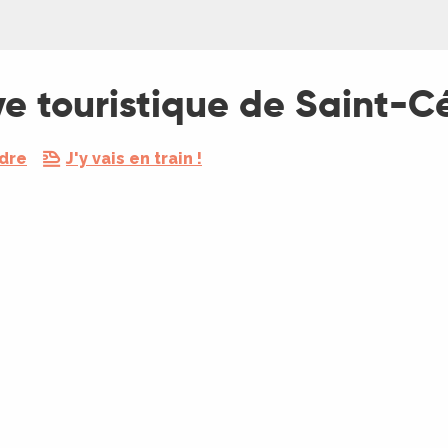
ye touristique de Saint-C
ndre
J'y vais en train !