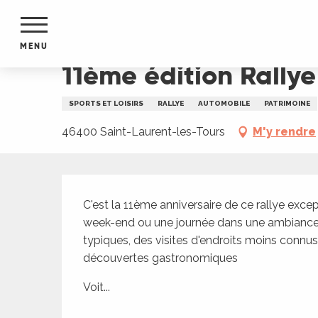
Aller
Accueil
11ème édition Rallye touristique de Sai
au
contenu
MENU
principal
11ème édition Rallye
NTS
MENTS
SPORTS ET LOISIRS
RALLYE
AUTOMOBILE
PATRIMOINE
S
URS
46400 Saint-Laurent-les-Tours
M'y rendre
Description
du Lot
C'est la 11ème anniversaire de ce rallye excep
dans
week-end ou une journée dans une ambiance s
s le
typiques, des visites d'endroits moins connus
découvertes gastronomiques
Voit...
e