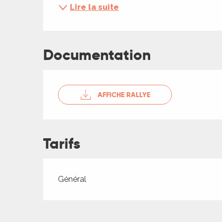
ches,
Lire la suite
 et
car
ues
Documentation
a
ents
AFFICHE RALLYE
es
ents
es
ités
Tarifs
ames
piste
Tarifs 2026
Général
 faire