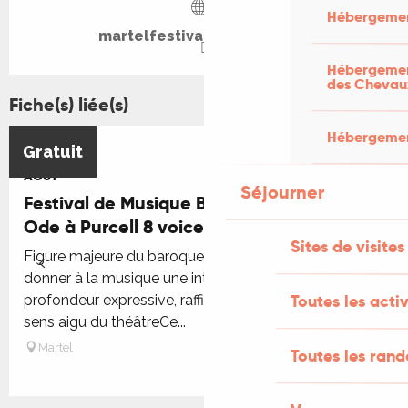
Hébergemen
martelfestivalbaroque.com
Hébergement
des Chevau
Fiche(s) liée(s)
Hébergement
16
Gratuit
AOÛT
Séjourner
Festival de Musique Baroque de Martel -
Ode à Purcell 8 voices chorus
Sites de visites
Figure majeure du baroque anglais, Henry Purcell a su
donner à la musique une intensité rare, mêlant
Toutes les activ
profondeur expressive, raffinement harmonique et
sens aigu du théâtreCe...
Martel
Toutes les ran