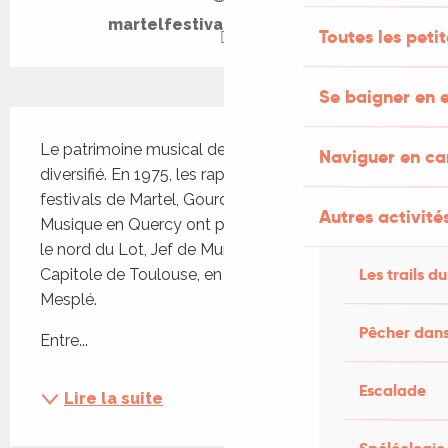
martelfestivalbaroque.com
Toutes les peti
Se baigner en e
Description
Le patrimoine musical de Martel est extrêmement 
Naviguer en c
diversifié. En 1975, les rapprochements des 
festivals de Martel, Gourdon et Sarlat, à travers 
Autres activités
Musique en Quercy ont permis de faire venir dans 
le nord du Lot, Jef de Murel, chef d'orchestre au 
Les trails du
Capitole de Toulouse, en compagnie de Mady 
Mesplé.
Pêcher dans
Entre...
Escalade
Lire la suite