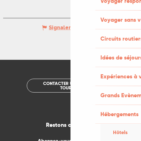
Voyager respo
Voyager sans v
Signaler une erreur
Circuits routier
Idées de séjou
Expériences à 
CONTACTER UN OFFICE DE
TOURISME
Grands Evènem
Hébergements
Restons connectés
Hôtels
Abonnez-vous gratuitement