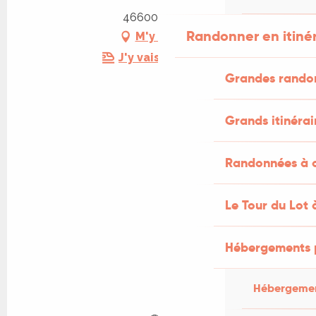
46600 Martel
Randonner en itiné
M'y rendre
J'y vais en train !
Grandes rando
Grands itinérai
Randonnées à c
Le Tour du Lot 
Hébergements 
Hébergemen