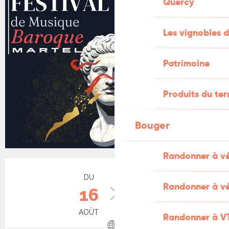
Quercy
Les vignobles d
Patrimoine
Produits du ter
Bouger
Randonner à v
Ouverture et coordonnées
DU
AU
Randonner à vé
16
22
AOÛT
AOÛT
Randonner à V