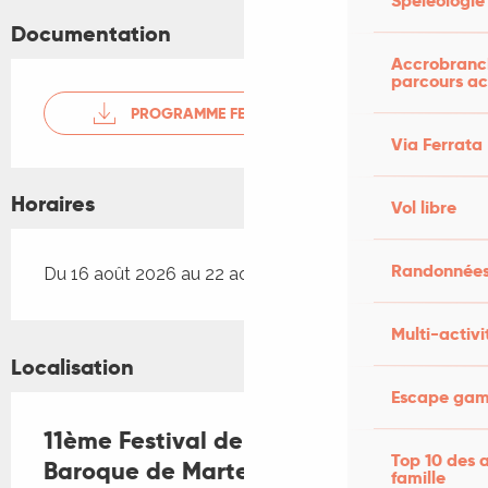
Spéléologie
Documentation
Accrobranch
parcours ac
PROGRAMME FESTIVAL
Via Ferrata
Horaires
Vol libre
Randonnées
Du 16 août 2026 au 22 août 2026
Multi-activi
Localisation
Escape game
11ème Festival de Musique
Top 10 des a
Baroque de Martel
famille