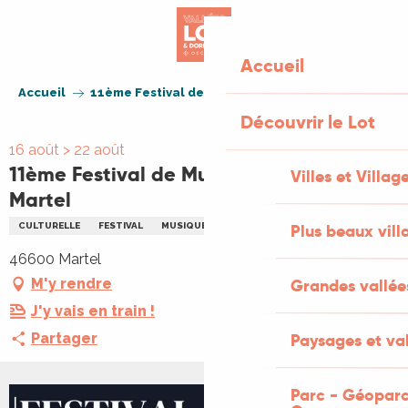
Aller
au
contenu
Accueil
principal
Accueil
11ème Festival de Musique Baroque de Martel
Découvrir le Lot
16 août > 22 août
11ème Festival de Musique Baroque de
Villes et Villag
Martel
CULTURELLE
FESTIVAL
MUSIQUE
MUSIQUE CLASSIQUE
Plus beaux vill
46600 Martel
M'y rendre
Grandes vallée
J'y vais en train !
Partager
Paysages et val
Parc - Géoparc