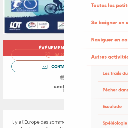
Toutes les peti
Se baigner en e
Naviguer en c
Ouverture et coordonnées
ÉVÉNEMENT TERMINÉ
06 22 60 82
▒▒
Autres activités
CONTACTEZ-NOUS
Les trails du
uect.org
Pêcher dans
Escalade
Description
Il y a l'Europe des sommets, l'Europe quotidienne, 
Spéléologie