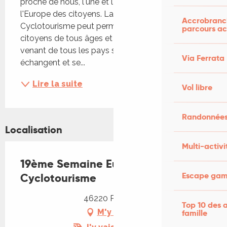
proche de nous, l'une et l'autre construisent 
l'Europe des citoyens. La Semaine Européenne de 
Accrobranch
Cyclotourisme peut permettre à ce que ces 
parcours ac
citoyens de tous âges et de toutes conditions 
venant de tous les pays se rencontrent, 
Via Ferrata
échangent et se...
Lire la suite
Vol libre
Randonnées
Localisation
Multi-activi
19ème Semaine Européenne de
Escape game
Cyclotourisme
46220 Prayssac
Top 10 des a
M'y rendre
famille