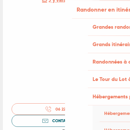
J'y vais en train !
Randonner en itiné
Grandes rando
Grands itinérai
Randonnées à c
Le Tour du Lot 
Hébergements 
06 22 60 82
▒▒
Hébergemen
CONTACTEZ-NOUS