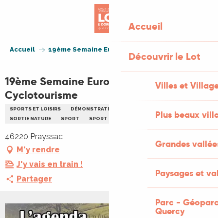
Aller
au
Accueil
contenu
principal
Accueil
19ème Semaine Européenne de Cyclotourisme
Découvrir le Lot
19ème Semaine Européenne de
Villes et Villag
Cyclotourisme
SPORTS ET LOISIRS
DÉMONSTRATION SPORTIVE
RENCONTRES
Plus beaux vill
SORTIE NATURE
SPORT
SPORT CYCLISTE
46220 Prayssac
Grandes vallée
M'y rendre
J'y vais en train !
Paysages et val
Partager
Parc - Géoparc
Quercy