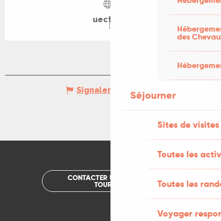
Hébergemen
uect.org
Hébergement
des Chevau
Hébergement
Signaler une erreur
Séjourner
Sites de visites
Toutes les activ
CONTACTER UN OFFICE DE
Toutes les ran
TOURISME
Voyager respo