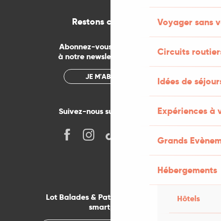
Restons connectés
Voyager sans v
Abonnez-vous gratuitement
Circuits routier
à notre newsletter mensuelle
JE M'ABONNE
Idées de séjou
Expériences à 
Suivez-nous sur les réseaux !
Grands Evènem
Hébergements
Lot Balades & Patrimoines sur votre
Hôtels
smartphone