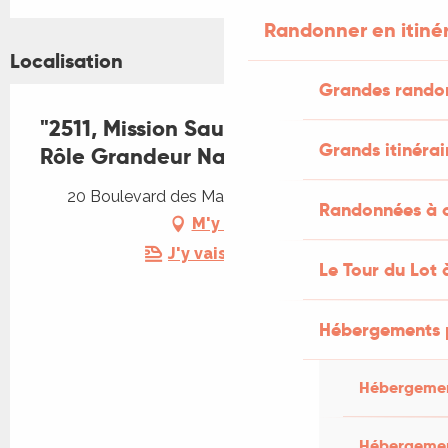
Randonner en itiné
Localisation
Grandes rando
"2511, Mission Sauvetage" - Jeu de
Grands itinérai
Rôle Grandeur Nature Énigmes
20 Boulevard des Martyrs, 46300 Gourdon
Randonnées à c
M'y rendre
J'y vais en train !
Le Tour du Lot 
Hébergements 
Hébergemen
Hébergemen