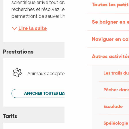
scientifique arrivé tout droit du futur, faites des 
Toutes les peti
recherches et résolvez les énigmes qui vous 
permettront de sauver l'humanité !
Se baigner en e
Lire la suite
Naviguer en c
Prestations
Autres activités
Les trails du
Animaux acceptés
Pêcher dans
AFFICHER TOUTES LES PRESTATIONS
Escalade
Tarifs
Spéléologie