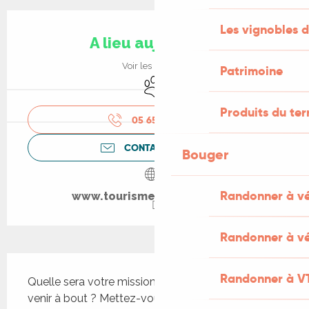
Ouverture et coordonnées
Les vignobles d
A lieu aujourd'hui
Voir les horaires
Patrimoine
Animaux acceptés
Produits du ter
05 65 27 52
▒▒
CONTACTEZ-NOUS
Bouger
Randonner à v
www.tourisme-gourdon.com
Randonner à vé
Description
Randonner à V
Quelle sera votre mission ? Et saurez-vous en 
venir à bout ? Mettez-vous dans la peau d'un 