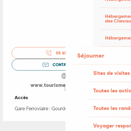
Hébergement
des Chevau
Hébergement
05 65 27 52
▒▒
Séjourner
CONTACTEZ-NOUS
Sites de visites
www.tourisme-gourdon.com
Toutes les activ
Accès
Accès
Toutes les ran
Gare Ferroviaire : Gourdon à 719m
Voyager respo