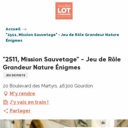
Aller
au
contenu
principal
Accueil
"2511, Mission Sauvetage" - Jeu de Rôle Grandeur Nature
Énigmes
"2511, Mission Sauvetage" - Jeu de Rôle
Grandeur Nature Énigmes
JEU DE PISTE
20 Boulevard des Martyrs, 46300 Gourdon
M'y rendre
J'y vais en train !
Partager