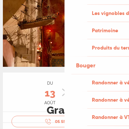
Les vignobles d
Patrimoine
Produits du ter
Bouger
Ouverture et coordonnées
Randonner à v
DU
AU
13
15
Randonner à vé
AOÛT
AOÛT
Gratuit
Randonner à V
05 55 14 10
▒▒