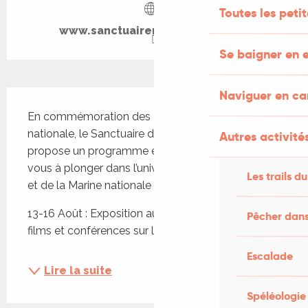
Toutes les peti
www.sanctuairerocamadour.com
Se baigner en e
Description
Naviguer en c
En commémoration des 400 ans de la Marine 
nationale, le Sanctuaire de Rocamadour vous 
Autres activités
propose un programme exceptionnel. Préparez-
vous à plonger dans l’univers fascinant de la mer 
Les trails du
et de la Marine nationale ! 
13-16 Août : Exposition au Château de maquettes, 
Pêcher dans
films et conférences sur la Marine...
Escalade
Lire la suite
Spéléologie