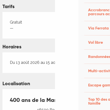
Tarifs
Accrobranch
parcours ac
Tarifs 2026
Gratuit
Via Ferrata
—
Vol libre
Horaires
Randonnées
Du 13 août 2026 au 15 août 2026
Multi-activi
Localisation
Escape game
400 ans de la Marine Nationale
Top 10 des a
famille
46500 Rocamadour