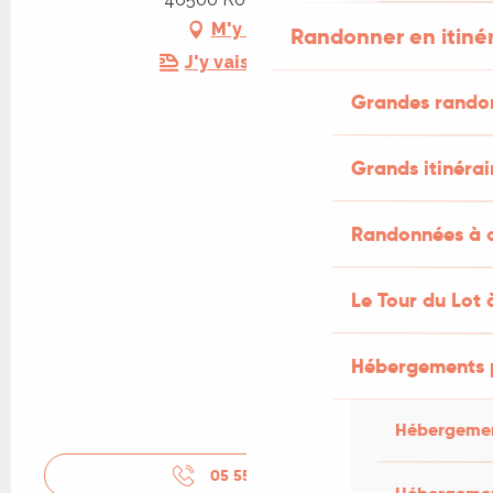
M'y rendre
Randonner en itiné
J'y vais en train !
Grandes rando
Grands itinérai
Randonnées à c
Le Tour du Lot 
Hébergements 
Hébergemen
05 55 14 10
▒▒