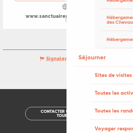
Hébergemen
www.sanctuairerocamadour.com
Hébergement
des Chevau
Hébergement
Séjourner
Signaler une erreur
Sites de visites
Toutes les activ
Toutes les ran
CONTACTER UN OFFICE DE
TOURISME
Voyager respo