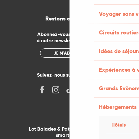
Voyager sans v
Restons connectés
Circuits routier
Abonnez-vous gratuitement
à notre newsletter mensuelle
Idées de séjou
JE M'ABONNE
Expériences à 
Suivez-nous sur les réseaux !
Grands Evènem
Hébergements
Hôtels
Lot Balades & Patrimoines sur votre
smartphone