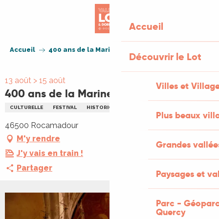
Aller
au
Accueil
contenu
principal
Accueil
400 ans de la Marine Nationale
Découvrir le Lot
13 août > 15 août
Villes et Villag
400 ans de la Marine Nationale
CULTURELLE
FESTIVAL
HISTORIQUE
PATRIMOINE
Plus beaux vill
46500 Rocamadour
M'y rendre
Grandes vallée
J'y vais en train !
Partager
Paysages et val
Parc - Géoparc
Quercy