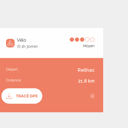
Vélo
Moyen
1h 30min
Informations prati
Départ
Reilhac
Distance
21.8 km
Documentation
TRACÉ GPX
SECTIONS.TOUR