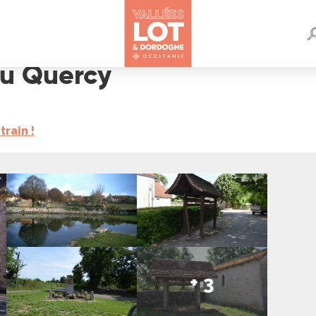
du Quercy
train !
+ 3