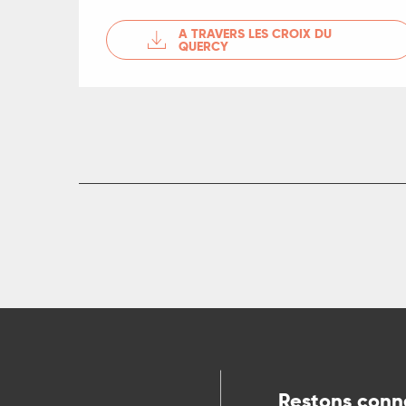
A TRAVERS LES CROIX DU
QUERCY
R
ts
Restons conn
rs