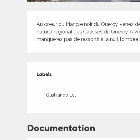
ches,
 et
Description
car
Au coeur du triangle noir du Quercy, venez dé
ues
naturel régional des Causses du Quercy. A vélo
manquerez pas de ressortir à la nuit tombée po
a
ents
Offres de presta
es
Labels
Labels
ents
es
ités
ages
Qualirando Lot
ames
piste
es
es
Documentation
 faire