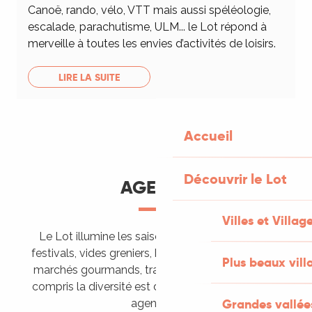
Canoë, rando, vélo, VTT mais aussi spéléologie,
escalade, parachutisme, ULM... le Lot répond à
merveille à toutes les envies d’activités de loisirs.
LIRE LA SUITE
Accueil
Découvrir le Lot
AGENDA
Villes et Villag
Le Lot illumine les saisons de ses animations :
festivals, vides greniers, brocantes, fêtes votives,
Plus beaux vill
marchés gourmands, trails sportifs… Vous l’aurez
compris la diversité est de mise, alors tous à vos
Grandes vallée
agendas !