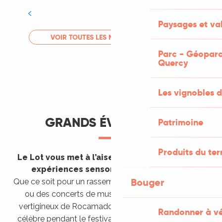
Tout l'agenda
Paysages et val
LIRE LA SUITE
VOIR TOUTES LES MANIFESTATIONS
Parc - Géoparc
Quercy
Les vignobles d
GRANDS ÉVÈNEMENTS
Patrimoine
Produits du ter
Le Lot vous met à l’aise en vous invitant à des
expériences sensorielles étonnantes !
Bouger
Que ce soit pour un rassemblement de montgolfières
ou des concerts de musique sacrée dans le site
vertigineux de Rocamadour, pour écouter un opéra
Randonner à v
célèbre pendant le festival de Saint-Céré ou encore