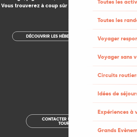
Toutes les activ
Vous trouverez à coup sûr votre bonheur dans le Lot.
.
Toutes les ran
DÉCOUVRIR LES HÉBERGEMENTS INSOLITES
Voyager respo
Voyager sans v
Circuits routier
Idées de séjou
Expériences à 
CONTACTER UN OFFICE DE
TOURISME
Grands Evènem