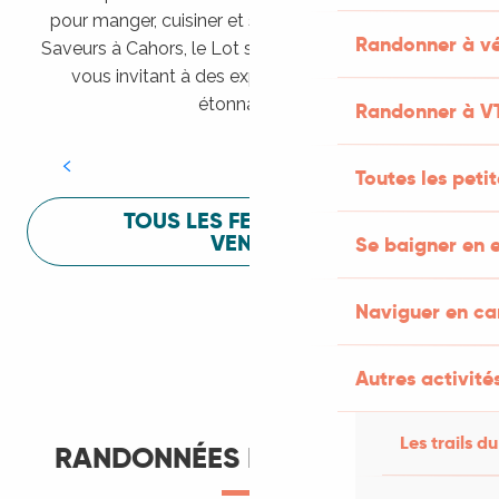
pour manger, cuisiner et s’amuser pendant Lot of
Randonner à vé
Saveurs à Cahors, le Lot sait vous mettre à l’aise en
vous invitant à des expériences sensorielles
Festival Lot of Saveurs
étonnantes !
Randonner à V
LIRE LA SUITE
Toutes les peti
TOUS LES FESTIVALS À
VENIR
Se baigner en e
Naviguer en c
Autres activités
Les trails du
RANDONNÉES ET ITINÉRANCE