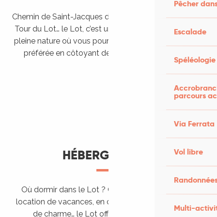
Pêcher dans
Chemin de Saint-Jacques de Compostelle, Véloroutes,
Tour du Lot… le Lot, c’est une véritable destination de
Escalade
pleine nature où vous pourrez pratiquer votre activité
préférée en côtoyant des paysages grandioses.
Spéléologie
Randonner en itinérance
Le Lot en car et en train
Balades et randonnées
Accrobranch
parcours ac
Via Ferrata
Vol libre
HÉBERGEMENTS
Randonnées
Où dormir dans le Lot ? Chez l’habitant, dans une
location de vacances, en camping, ou dans un hôtel
Multi-activi
de charme… le Lot offre des hébergements