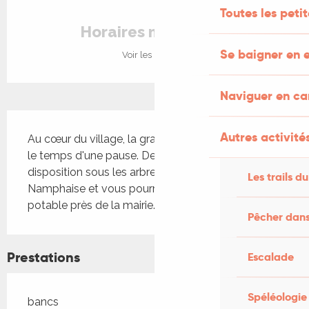
Ouverture et coordonnées
Toutes les peti
Horaires non définis
Se baigner en e
Voir les horaires
Naviguer en c
Description
Autres activités
Au cœur du village, la grande place vous accueille 
le temps d'une pause. Des bancs sont à 
disposition sous les arbres près du lac de Saint-
Les trails du
Namphaise et vous pourrez trouver de l'eau 
potable près de la mairie.
Pêcher dans
Prestations
Escalade
Spéléologie
bancs