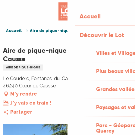
Aller
au
Accueil
contenu
principal
Accueil
Aire de pique-nique à Fontanes-du-Causse
Découvrir le Lot
Aire de pique-nique à Fontanes-du-
Villes et Villag
Causse
AIRE DE PIQUE-NIQUE
Plus beaux vill
Le Couderc, Fontanes-du-Causse, Fontanes du Causse,
46240 Cœur de Causse
Grandes vallée
M'y rendre
J'y vais en train !
Paysages et val
Partager
Parc - Géoparc
Quercy