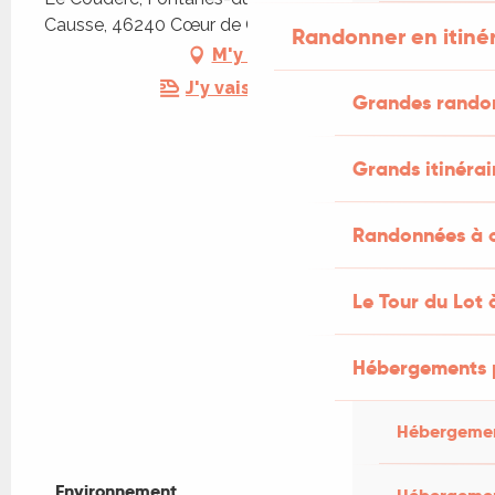
Causse, 46240 Cœur de Causse
Randonner en itiné
M'y rendre
J'y vais en train !
Grandes rando
Grands itinérai
Randonnées à c
Le Tour du Lot 
Hébergements 
Hébergemen
Environnement
Environnement