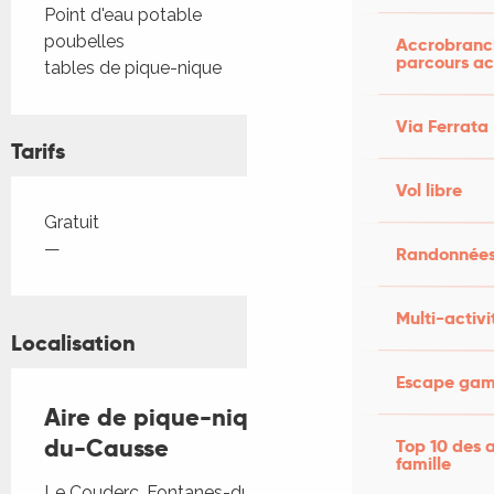
Point d'eau potable
poubelles
Accrobranch
parcours ac
tables de pique-nique
Via Ferrata
Tarifs
Vol libre
Tarifs 2026
Gratuit
—
Randonnées
Multi-activi
Localisation
Escape game
Aire de pique-nique à Fontanes-
du-Causse
Top 10 des a
famille
Le Couderc, Fontanes-du-Causse, Fontanes du