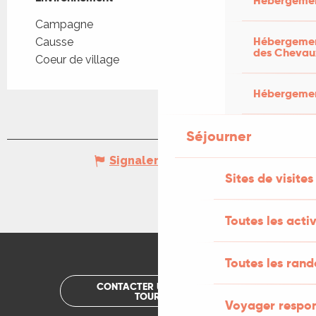
Hébergemen
Campagne
Hébergement
Causse
des Chevau
Coeur de village
Hébergement
Séjourner
Signaler une erreur
Sites de visites
Toutes les activ
Toutes les ran
CONTACTER UN OFFICE DE
TOURISME
Voyager respo