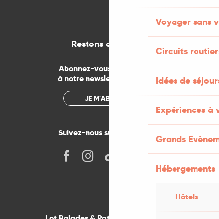
Voyager sans v
Restons connectés
Circuits routier
Abonnez-vous gratuitement
à notre newsletter mensuelle
Idées de séjou
JE M'ABONNE
Expériences à 
Suivez-nous sur les réseaux !
Grands Evènem
Hébergements
Hôtels
Lot Balades & Patrimoines sur votre