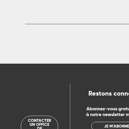
R
ts
rs
ns
Restons conn
ue
Abonnez-vous grat
à notre newsletter 
CONTACTER
UN OFFICE
JE M'ABONNE
DE