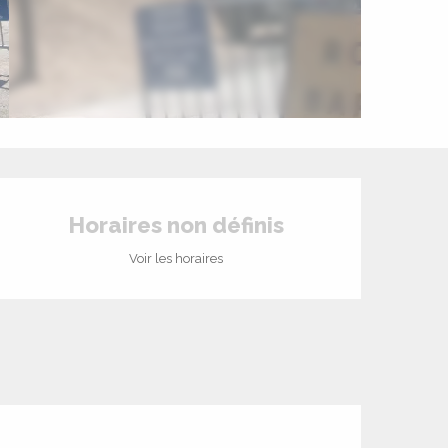
Ouverture et coord
Horaires non définis
Voir les horaires