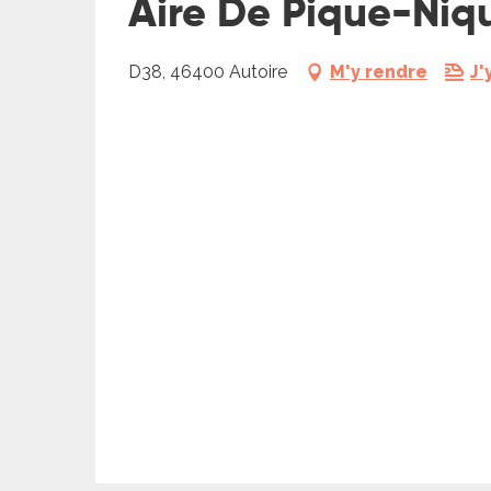
Aire De Pique-Niq
ages
D38, 46400 Autoire
M'y rendre
J'
es
es