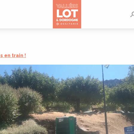
e
is en train !