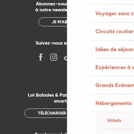
Abonnez-vous gratuitement
à notre newsletter mensuelle
Voyager sans v
JE M'ABONNE
Circuits routier
Suivez-nous sur les réseaux !
Idées de séjou
Expériences à 
Grands Evènem
Lot Balades & Patrimoines sur votre
smartphone
Hébergements
TÉLÉCHARGER L'APPLICATION
Hôtels