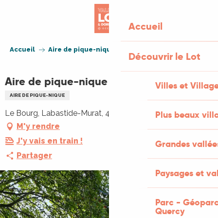
Aller
au
Accueil
contenu
principal
Accueil
Aire de pique-nique de Goudou
Découvrir le Lot
Aire de pique-nique de Goudou
Villes et Villag
AIRE DE PIQUE-NIQUE
Le Bourg, Labastide-Murat, 46240 Cœur de Causse
Plus beaux vill
M'y rendre
J'y vais en train !
Grandes vallée
Partager
Paysages et val
Parc - Géoparc
Quercy