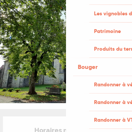
Les vignobles d
Patrimoine
Produits du ter
Bouger
Randonner à v
Randonner à vé
Ouverture et coordonnées
Randonner à V
Horaires non définis