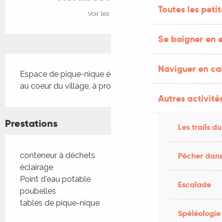
Toutes les peti
Voir les horaires
Se baigner en e
Description
Naviguer en c
Espace de pique-nique équipé de 2 tables, situé 
au coeur du village, à proximité de l'église.
Autres activités
Prestations
Les trails du
Pêcher dans
conteneur à déchets
éclairage
Point d'eau potable
Escalade
poubelles
tables de pique-nique
Spéléologie