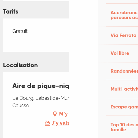
Tarifs
Accrobranch
parcours ac
Tarifs 2026
Gratuit
Via Ferrata
—
Vol libre
Localisation
Randonnées
Aire de pique-nique de Goudou
Multi-activi
Le Bourg, Labastide-Murat, 46240 Cœur de
Causse
Escape game
M'y rendre
J'y vais en train !
Top 10 des a
famille