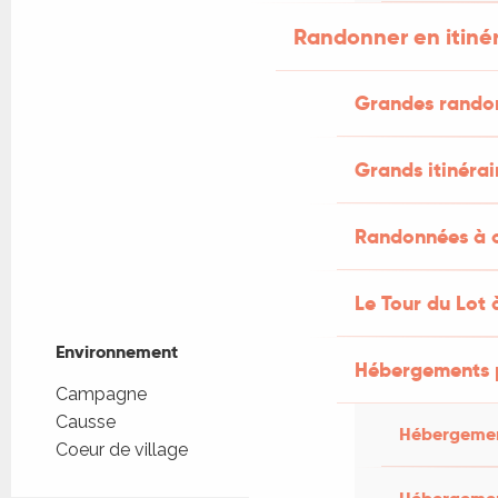
Randonner en itiné
Grandes rando
Grands itinérai
Randonnées à c
Le Tour du Lot 
Environnement
Environnement
Hébergements 
Campagne
Causse
Hébergemen
Coeur de village