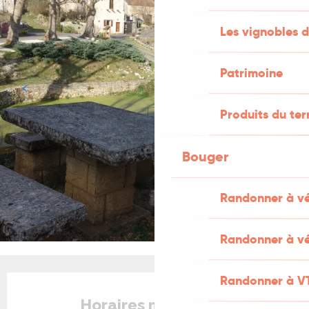
Les vignobles d
Patrimoine
Produits du ter
Bouger
Randonner à v
Randonner à vé
Ouverture et coordonnées
Randonner à V
Horaires non définis