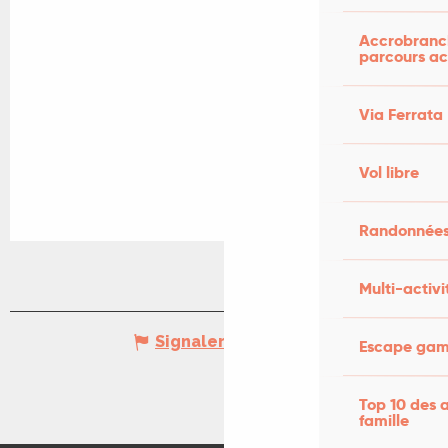
Accrobranch
parcours ac
Via Ferrata
Vol libre
Randonnées
Multi-activi
Signaler une erreur
Escape game
Top 10 des a
famille