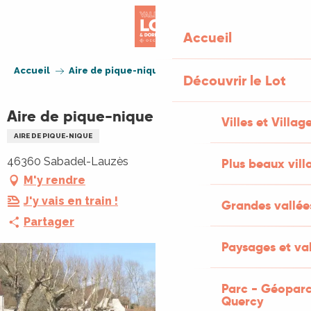
Aller
au
Accueil
contenu
principal
Accueil
Aire de pique-nique de Sabadel-Lauzès
Découvrir le Lot
Aire de pique-nique de Sabadel-Lauzès
Villes et Villag
AIRE DE PIQUE-NIQUE
46360 Sabadel-Lauzès
Plus beaux vill
M'y rendre
J'y vais en train !
Grandes vallée
Partager
Paysages et val
Parc - Géoparc
Quercy