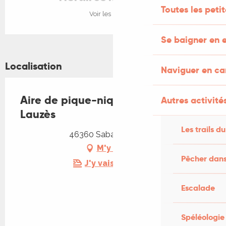
Toutes les peti
Voir les horaires
Se baigner en e
Localisation
Naviguer en c
Aire de pique-nique de Sabadel-
Autres activités
Lauzès
Les trails du
46360 Sabadel-Lauzès
M'y rendre
Pêcher dans
J'y vais en train !
Escalade
Spéléologie