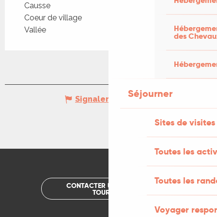
Hébergemen
Causse
Coeur de village
Hébergement
Vallée
des Chevau
Hébergement
Séjourner
Signaler une erreur
Sites de visites
Toutes les activ
Toutes les ran
CONTACTER UN OFFICE DE
TOURISME
Voyager respo