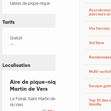
tables de pique-nique
Accrobranch
parcours ac
Tarifs
Via Ferrata
Tarifs 2026
Gratuit
Vol libre
—
Randonnées
Localisation
Multi-activi
Aire de pique-nique de Saint
Escape game
Martin de Vers
Le Foirail, Saint Martin de Vers, 46360 Les Pechs
Top 10 des a
famille
du Vers