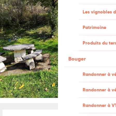
Les vignobles d
Patrimoine
Produits du ter
Bouger
Randonner à v
Randonner à vé
Randonner à V
Ouverture et coordonnées