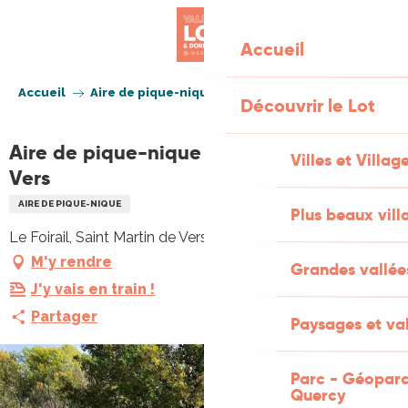
Aller
au
Accueil
contenu
principal
Accueil
Aire de pique-nique de Saint Martin de Vers
Découvrir le Lot
Aire de pique-nique de Saint Martin de
Villes et Villag
Vers
AIRE DE PIQUE-NIQUE
Plus beaux vill
Le Foirail, Saint Martin de Vers, 46360 Les Pechs du Vers
M'y rendre
Grandes vallée
J'y vais en train !
Partager
Paysages et val
Parc - Géoparc
Quercy