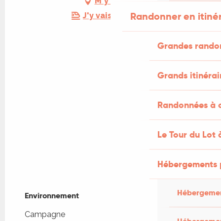
M'y rendre
Randonner en itiné
J'y vais en train !
Grandes rando
Grands itinérai
Randonnées à c
Le Tour du Lot 
Hébergements 
Hébergemen
Environnement
Environnement
Campagne