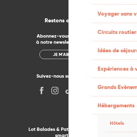
Voyager sans v
Restons connectés
Circuits routier
Abonnez-vous gratuitement
à notre newsletter mensuelle
Idées de séjou
JE M'ABONNE
Expériences à 
Suivez-nous sur les réseaux !
Grands Evènem
Hébergements
Hôtels
Lot Balades & Patrimoines sur votre
smartphone