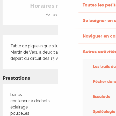
Toutes les peti
Horaires non définis
Voir les horaires
Se baigner en e
Naviguer en c
Description
Table de pique-nique située à l'entrée de Saint 
Autres activités
Martin de Vers, à deux pas de la Mairie et au 
départ du circuit des 13 virages.
Les trails du
Prestations
Pêcher dans
bancs
Escalade
conteneur à déchets
éclairage
Spéléologie
poubelles