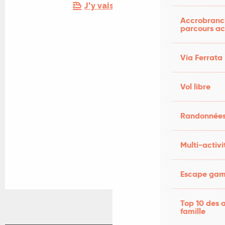
J'y vais en train !
Accrobranch
parcours ac
Via Ferrata
Vol libre
Randonnées
Multi-activi
Escape game
Top 10 des a
famille