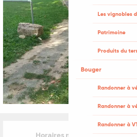
Les vignobles d
Patrimoine
Produits du ter
Bouger
Randonner à v
Randonner à vé
Ouverture et coordonnées
Randonner à V
Horaires non définis