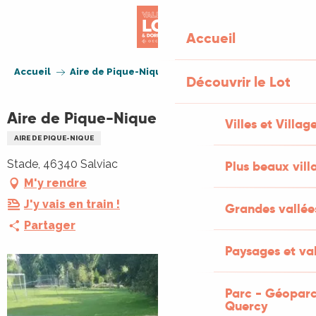
Aller
au
Accueil
contenu
principal
Accueil
Aire de Pique-Nique du Stade
Découvrir le Lot
Aire de Pique-Nique du Stade
Villes et Villag
AIRE DE PIQUE-NIQUE
Stade, 46340 Salviac
Plus beaux vill
M'y rendre
J'y vais en train !
Grandes vallée
Partager
Paysages et val
Parc - Géoparc
Quercy