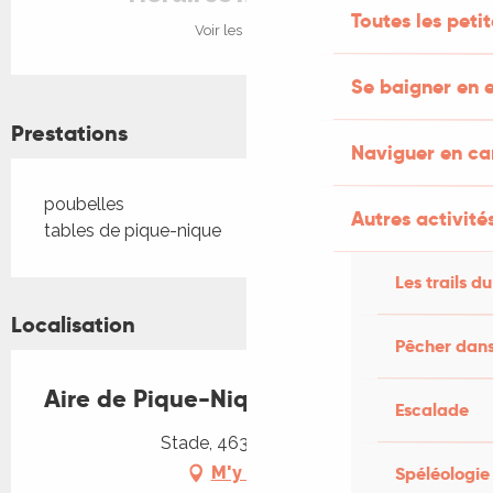
Toutes les peti
Voir les horaires
Se baigner en e
Prestations
Naviguer en c
poubelles
Autres activités
tables de pique-nique
Les trails du
Localisation
Pêcher dans
Aire de Pique-Nique du Stade
Escalade
Stade, 46340 Salviac
Spéléologie
M'y rendre