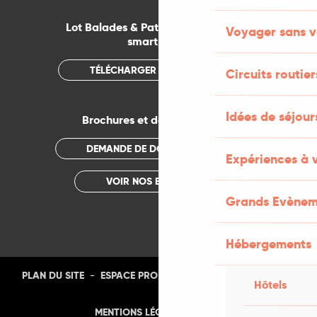
Lot Balades & Patrimoines sur votre
Voyager sans v
smartphone
TÉLÉCHARGER L'APPLICATION
Circuits routier
Idées de séjou
Brochures et documentations
DEMANDE DE DOCUMENTATION
Expériences à 
VOIR NOS BROCHURES
Grands Evènem
Hébergements
-
-
-
-
PLAN DU SITE
ESPACE PRO
PRESSE
PHOTOTHÈQUE
Hôtels
-
MENTIONS LÉGALES
CGU