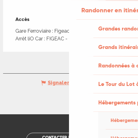
Randonner en itiné
Accès
Accès
Grandes rando
Gare Ferroviaire : Figeac à 706m
Arrêt liO Car : FIGEAC - Gare routière à 383m
Grands itinérai
Randonnées à c
Signaler une erreur
Le Tour du Lot 
Hébergements 
Hébergemen
CONTACTER UN OFFICE DE