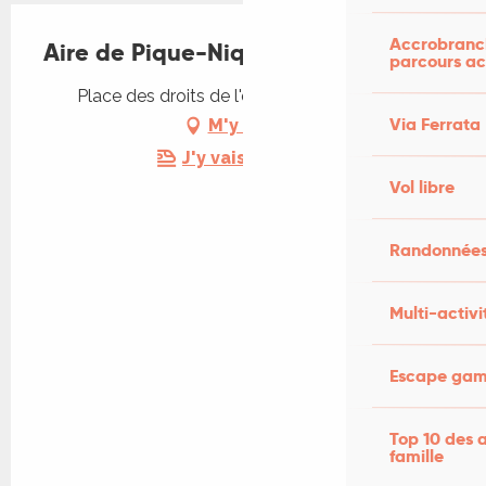
Accrobranch
Aire de Pique-Nique
parcours ac
Place des droits de l'enfant, 46100 Figeac
Via Ferrata
M'y rendre
J'y vais en train !
Vol libre
Randonnées
Multi-activi
Escape game
Top 10 des a
famille