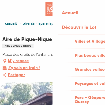
Aller
au
Accueil
contenu
principal
Accueil
Aire de Pique-Nique
Découvrir le Lot
Aire de Pique-Nique
Villes et Villag
AIRE DE PIQUE-NIQUE
Place des droits de l'enfant, 46100 Figeac
Plus beaux vill
M'y rendre
J'y vais en train !
Grandes vallée
Partager
Paysages et val
Parc - Géoparc
Quercy