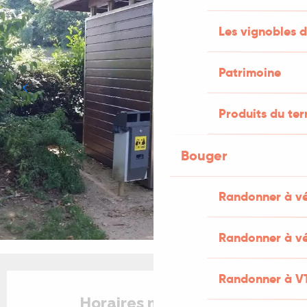
Les vignobles d
Patrimoine
Produits du ter
Bouger
Randonner à v
Randonner à vé
Ouverture et coordonnées
Randonner à V
Horaires non définis