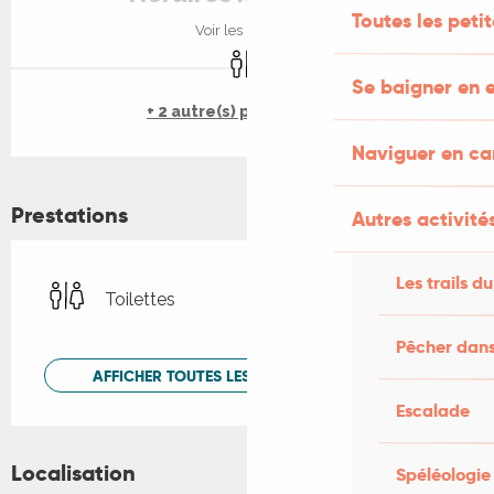
Toutes les peti
Voir les horaires
Toilettes
Se baigner en e
+ 2 autre(s) prestation(s)
Naviguer en c
Prestations
Autres activités
Les trails du
Toilettes
Pêcher dans
AFFICHER TOUTES LES PRESTATIONS
Escalade
Localisation
Spéléologie