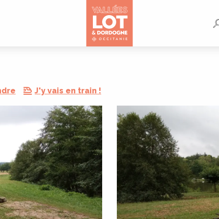
ndre
J'y vais en train !