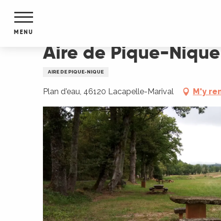
Aller
Accueil
Aire de Pique-Nique
au
contenu
MENU
principal
Aire de Pique-Nique
NTS
MENTS
AIRE DE PIQUE-NIQUE
S
URS
Plan d'eau, 46120 Lacapelle-Marival
M'y re
du Lot
dans
s le
e