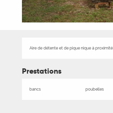
ches,
 et
car
ues
a
Description
ents
Aire de détente et de pique nique à proximité
es
ents
es
Prestations
ités
ames
piste
bancs
poubelles
 faire