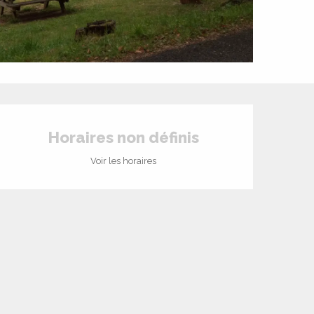
Ouverture et coord
Horaires non définis
Voir les horaires