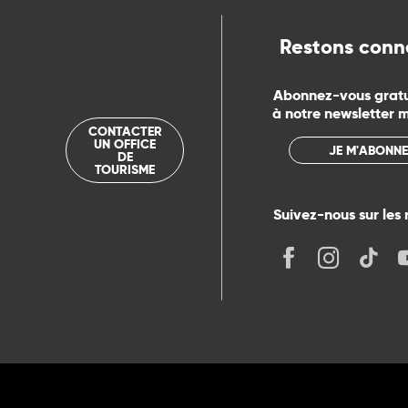
Restons conn
Abonnez-vous grat
à notre newsletter 
CONTACTER
UN OFFICE
JE M'ABONNE
DE
TOURISME
Suivez-nous sur les 
its
r