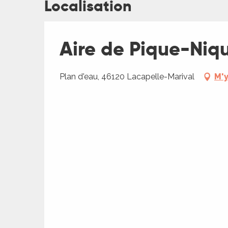
Localisation
Aire de Pique-Niq
ages
Plan d'eau, 46120 Lacapelle-Marival
M'y
es
es