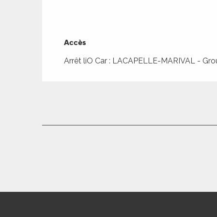
Accès
Accès
Arrêt liO Car : LACAPELLE-MARIVAL - Gro
R
ts
rs
ns
ue