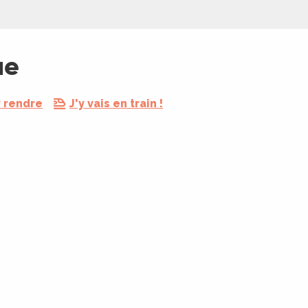
ue
 rendre
J'y vais en train !