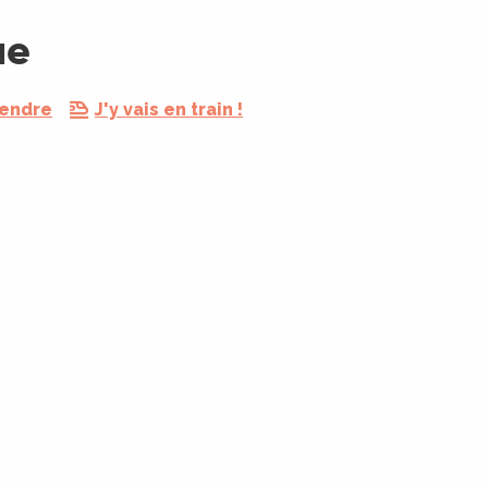
ue
rendre
J'y vais en train !