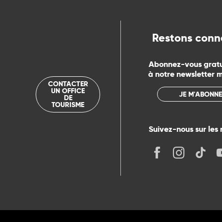
ue
Restons conn
Abonnez-vous grat
à notre newsletter 
CONTACTER
UN OFFICE
JE M'ABONNE
DE
TOURISME
Suivez-nous sur les 
its
r