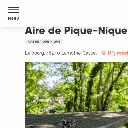
Aller
Accueil
Aire de Pique-Nique
au
contenu
MENU
principal
Aire de Pique-Nique
NTS
MENTS
AIRE DE PIQUE-NIQUE
S
URS
Le bourg, 46240 Lamothe-Cassel
M'y ren
du Lot
dans
s le
e