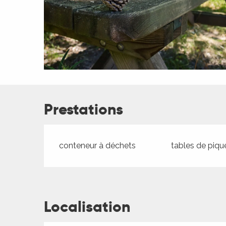
ches,
 et
car
ues
a
ents
Prestations
es
ents
es
ités
conteneur à déchets
tables de piqu
ames
piste
Localisation
 faire