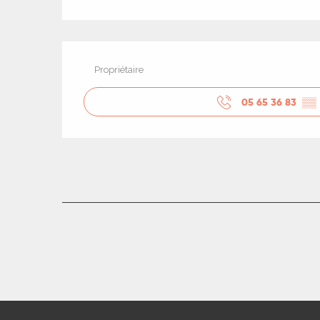
Propriétaire
05 65 36 83
▒▒
R
ts
rs
ns