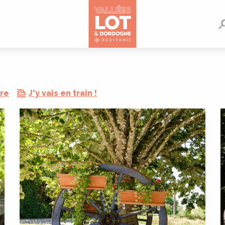
dre
J'y vais en train !