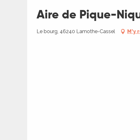
Aire de Pique-Niq
ages
Le bourg, 46240 Lamothe-Cassel
M'y 
es
es