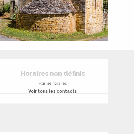
Ouverture et coord
Horaires non définis
Voir les horaires
Voir tous les contacts