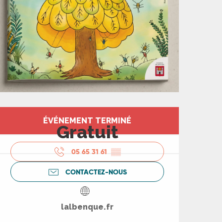
Ouverture et coord
ÉVÉNEMENT TERMINÉ
Gratuit
05 65 31 61
▒▒
CONTACTEZ-NOUS
lalbenque.fr