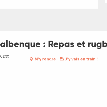
albenque : Repas et rug
 46230
M'y rendre
J'y vais en train !