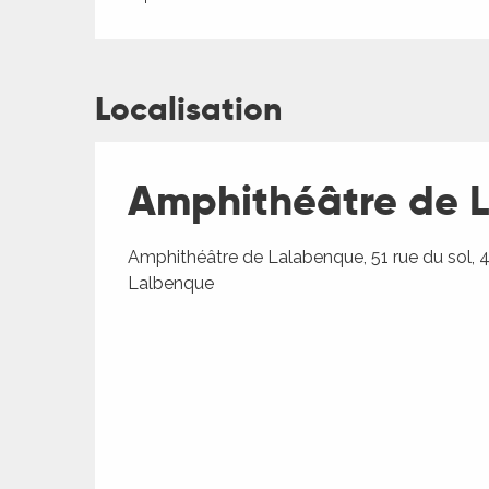
Localisation
Amphithéâtre de L
ages
Amphithéâtre de Lalabenque, 51 rue du sol,
Lalbenque
es
es