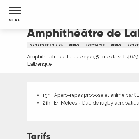
Aller
Accueil
Amphithéâtre de Lalbenque : Repas et 
au
contenu
MENU
principal
Amphithéâtre de La
NTS
MENTS
SPORTS ET LOISIRS
REPAS
SPECTACLE
REPAS
SPORT
S
URS
Amphithéâtre de Lalabenque, 51 rue du sol, 462
Lalbenque
Description
du Lot
dans
19h : Apéro-repas proposé et animé par l
s le
21h : En Mêlées - Duo de rugby acrobatique
e
Tarifs