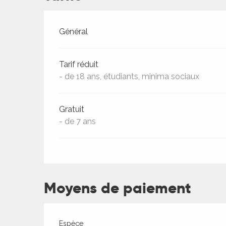
ches,
 et
Tarifs 2026
Général
car
ues
Tarif réduit
a
- de 18 ans, étudiants, minima sociaux
ents
es
Gratuit
- de 7 ans
ents
es
ités
ames
piste
Moyens de paiement
 faire
Espèce