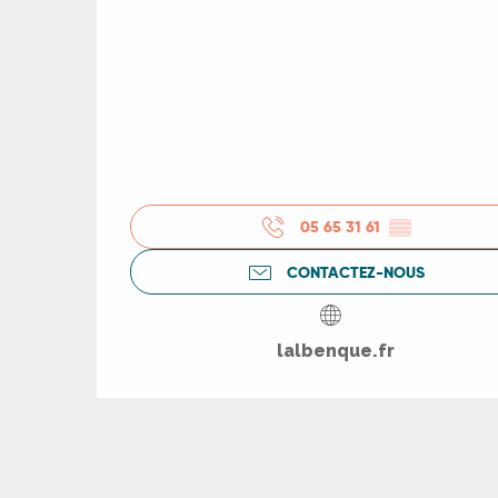
05 65 31 61
▒▒
CONTACTEZ-NOUS
lalbenque.fr
R
ts