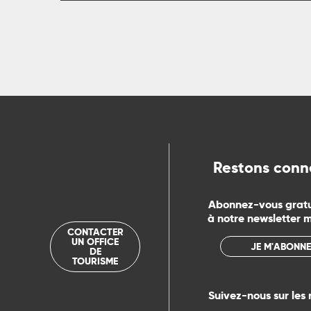
rs
ns
ue
Restons conn
Abonnez-vous grat
à notre newsletter 
CONTACTER
UN OFFICE
JE M'ABONNE
DE
TOURISME
Suivez-nous sur les 