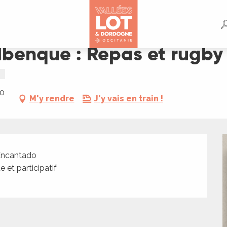
rugby acrobatique
lbenque : Repas et rugby
30
M'y rendre
J'y vais en train !
’Encantado
 et participatif