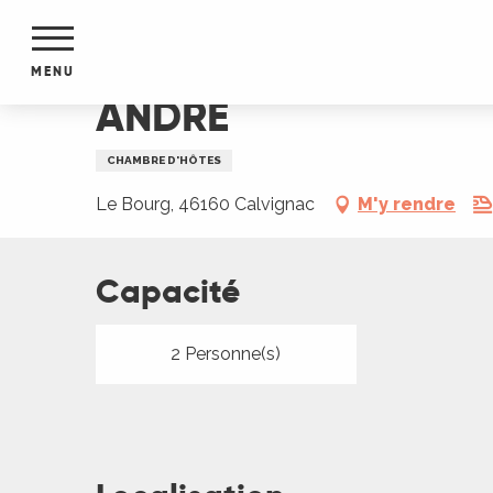
Aller
Accueil
ANDRE
au
contenu
MENU
principal
ANDRE
NTS
MENTS
CHAMBRE D'HÔTES
S
URS
Le Bourg, 46160 Calvignac
M'y rendre
Capacité
du Lot
dans
s le
2 Personne(s)
e