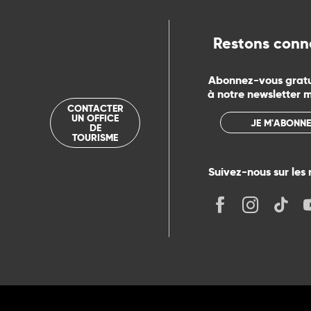
rs
Restons conn
ns
Abonnez-vous grat
à notre newsletter 
ue
CONTACTER
UN OFFICE
JE M'ABONNE
DE
TOURISME
Suivez-nous sur les 
its
r