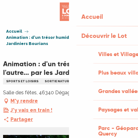
Aller
au
Accueil
contenu
principal
Accueil
Découvrir le Lot
Animation : d'un trésor humide à l'autre... par les
Jardiniers Bourians
Villes et Villag
Animation : d'un trésor humide à
l'autre... par les Jardiniers Bourians
Plus beaux vill
SPORTS ET LOISIRS
SORTIE NATURE
ENVIRONNEMENT
Grandes vallée
Salle des fêtes, 46340 Dégagnac
M'y rendre
Paysages et val
J'y vais en train !
Partager
Parc - Géoparc
Quercy