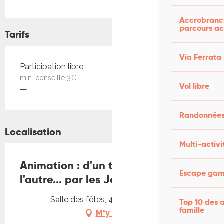
Accrobranch
parcours ac
Tarifs
Via Ferrata
Tarifs 2026
Participation libre
min. conseillé 3€
Vol libre
—
Randonnées
Localisation
Multi-activi
Animation : d'un trésor humide à
Escape game
l'autre... par les Jardiniers Bourians
Salle des fêtes, 46340 Dégagnac
Top 10 des a
famille
M'y rendre