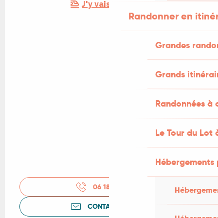
J'y vais en train !
Randonner en itiné
Grandes rando
Grands itinérai
Randonnées à c
Le Tour du Lot 
Hébergements 
06 18 34 96
▒▒
Hébergemen
CONTACTEZ-NOUS