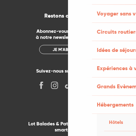
Voyager sans v
Restons connectés
Abonnez-vous gratuitement
Circuits routier
à notre newsletter mensuelle
Idées de séjou
JE M'ABONNE
Expériences à 
Suivez-nous sur les réseaux !
Grands Evènem
Hébergements
Hôtels
Lot Balades & Patrimoines sur votre
smartphone