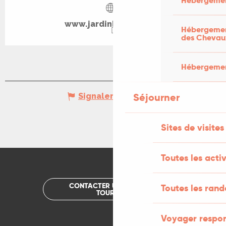
Hébergemen
www.jardinbourian.org
Hébergement
des Chevau
Hébergement
Séjourner
Signaler une erreur
Sites de visites
Toutes les activ
CONTACTER UN OFFICE DE
Toutes les ran
TOURISME
Voyager respo