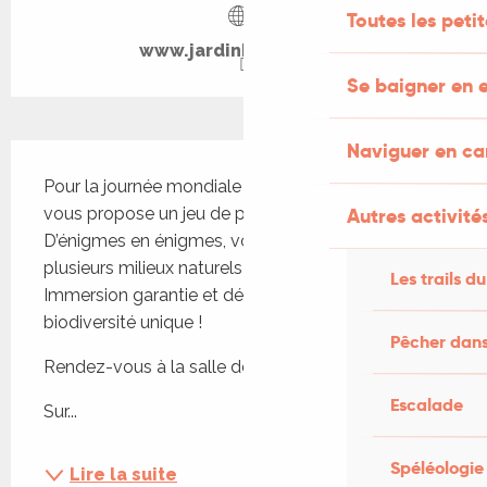
Toutes les peti
www.jardinbourian.org
Se baigner en e
Naviguer en c
Description
Pour la journée mondiale des zones humides, on 
vous propose un jeu de piste à la journée ! 
Autres activités
D’énigmes en énigmes, vous cheminerez à travers 
plusieurs milieux naturels pleins de mystères... 
Les trails du
Immersion garantie et découverte d’une 
biodiversité unique !
Pêcher dans
Rendez-vous à la salle des fêtes de Dégagnac.
Escalade
Sur...
Spéléologie
Lire la suite