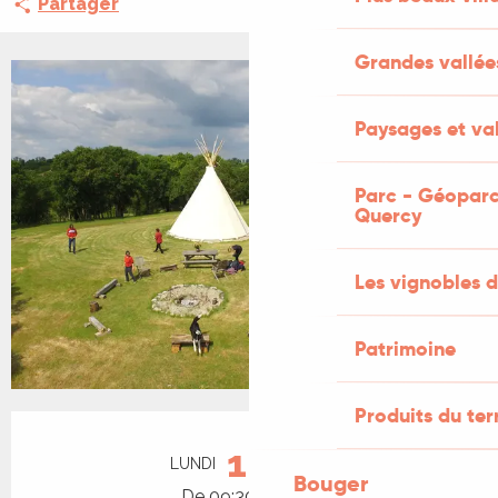
Partager
Grandes vallée
+1 PHOTO
Paysages et val
Parc - Géoparc
Quercy
Les vignobles d
Patrimoine
Produits du ter
Ouverture et coordonnées
10
LUNDI
AOÛT
Bouger
De 09:30 à 12:00