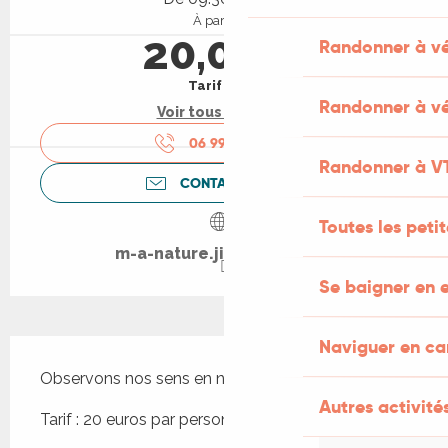
À partir de
20,00 €
Randonner à v
Tarif plein
Randonner à vé
Voir tous les tarifs
06 99 08 95
▒▒
Randonner à V
CONTACTEZ-NOUS
Toutes les peti
m-a-nature.jimdosite.com
Se baigner en e
Naviguer en c
Description
Observons nos sens en nature !
Autres activités
Tarif : 20 euros par personne