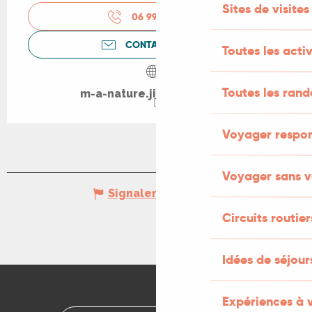
Sites de visites
06 99 08 95
▒▒
CONTACTEZ-NOUS
Toutes les activ
Toutes les ran
m-a-nature.jimdosite.com
Voyager respo
Voyager sans v
Signaler une erreur
Circuits routier
Idées de séjou
Expériences à 