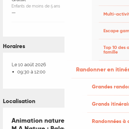
Enfants de moins de 5 ans
—
Multi-activi
Escape game
Horaires
Top 10 des a
famille
Le 10 août 2026
Randonner en itiné
09:30 à 12:00
Grandes rando
Localisation
Grands itinérai
Animation nature en famille avec
Randonnées à c
M.A Nature : Balade des sens