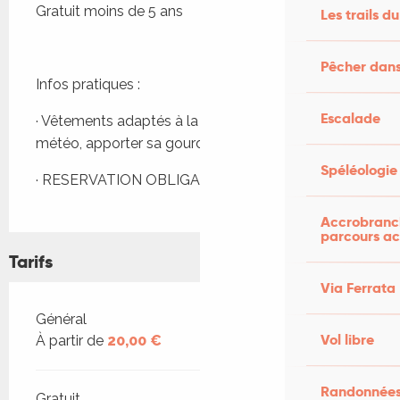
Gratuit moins de 5 ans
Les trails du
Pêcher dans
Infos pratiques :
Escalade
· Vêtements adaptés à la campagne et à la 
météo, apporter sa gourde
Spéléologie
· RESERVATION OBLIGATOIRE
Accrobranch
parcours ac
Tarifs
Via Ferrata
Tarifs 2026
Général
Vol libre
À partir de
20,00 €
Randonnées
Gratuit