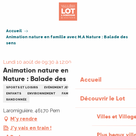
Aller
au
contenu
principal
Accueil
Animation nature en famille avec M.A Nature : Balade des
sens
Lundi 10 août de 09:30 à 12:00
Animation nature en famille avec M.A
Nature : Balade des sens
Accueil
SPORTS ET LOISIRS
EVÉNEMENT JEUNE PUBLIC
SORTIE NATURE
ENFANTS
ENVIRONNEMENT
FAMILLE
FLEURS PLANTES
Découvrir le Lot
RANDONNÉE
Laromiguière, 46170 Pern
Villes et Villag
M'y rendre
J'y vais en train !
Plus beaux vill