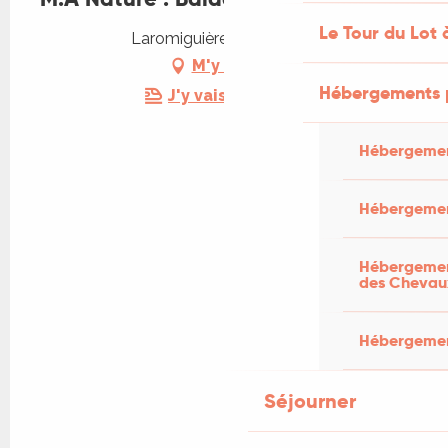
Le Tour du Lot 
Laromiguière, 46170 Pern
M'y rendre
Hébergements 
J'y vais en train !
Hébergemen
Hébergemen
Hébergement
des Chevau
Hébergement
Séjourner