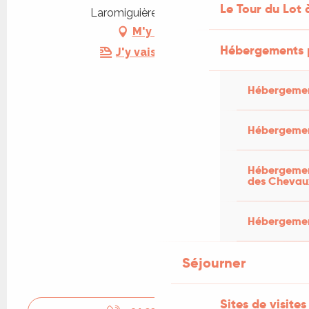
Le Tour du Lot 
Laromiguière, 46170 Pern
M'y rendre
Hébergements 
J'y vais en train !
Hébergemen
Hébergemen
Hébergement
des Chevau
Hébergement
Séjourner
Sites de visites