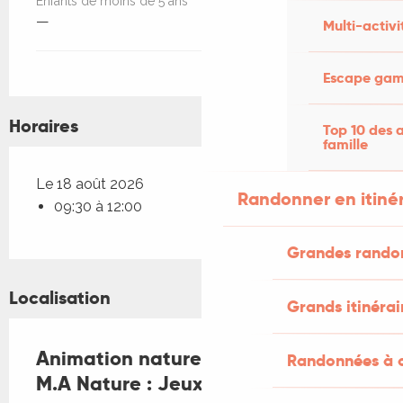
Enfants de moins de 5 ans
—
Multi-activi
Escape game
Horaires
Top 10 des a
famille
Le 18 août 2026
Randonner en itiné
09:30 à 12:00
Grandes rando
Localisation
Grands itinérai
Animation nature en famille avec
Randonnées à c
M.A Nature : Jeux Nature