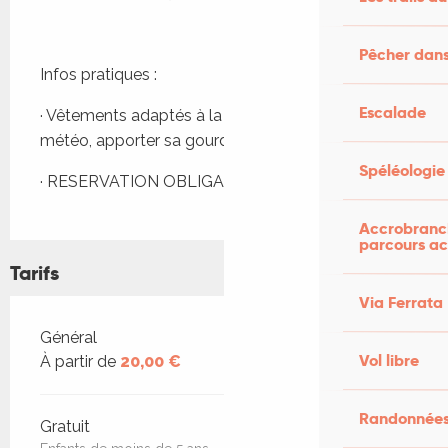
Pêcher dans
Infos pratiques :
Escalade
· Vêtements adaptés à la campagne et à la 
météo, apporter sa gourde
Spéléologie
· RESERVATION OBLIGATOIRE
Accrobranch
parcours ac
Tarifs
Via Ferrata
Tarifs 2026
Général
Vol libre
À partir de
20,00 €
Randonnées
Gratuit