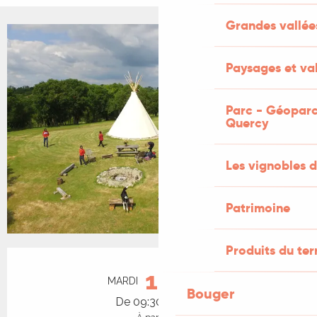
Grandes vallée
+1 PHOTO
Paysages et val
Parc - Géoparc
Quercy
Les vignobles d
Patrimoine
Produits du ter
Ouverture et coordonnées
18
MARDI
AOÛT
Bouger
De 09:30 à 12:00