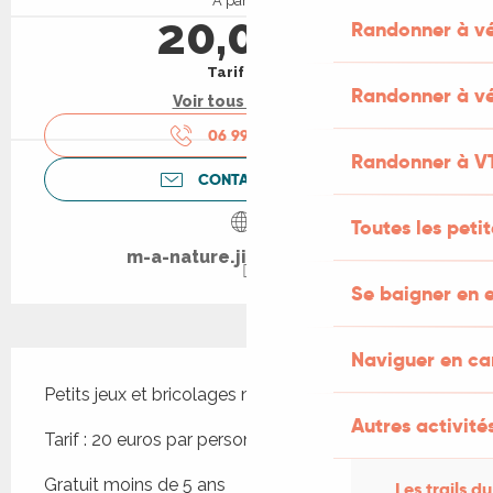
À partir de
20,00 €
Randonner à v
Tarif plein
Randonner à vé
Voir tous les tarifs
06 99 08 95
▒▒
Randonner à V
CONTACTEZ-NOUS
Toutes les peti
m-a-nature.jimdosite.com
Se baigner en e
Naviguer en c
Description
Petits jeux et bricolages nature
Autres activités
Tarif : 20 euros par personne
Gratuit moins de 5 ans
Les trails du