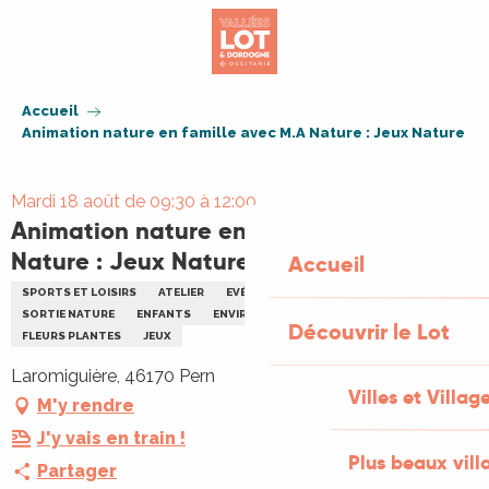
Aller
au
contenu
principal
Accueil
Animation nature en famille avec M.A Nature : Jeux Nature
Mardi 18 août de 09:30 à 12:00
Animation nature en famille avec M.A
Nature : Jeux Nature
Accueil
SPORTS ET LOISIRS
ATELIER
EVÉNEMENT JEUNE PUBLIC
SORTIE NATURE
ENFANTS
ENVIRONNEMENT
FAMILLE
Découvrir le Lot
FLEURS PLANTES
JEUX
Laromiguière, 46170 Pern
Villes et Villag
M'y rendre
J'y vais en train !
Plus beaux vill
Partager