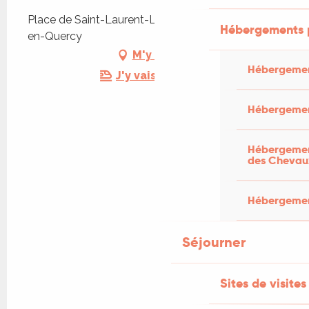
Place de Saint-Laurent-Lolmie, 46800 Lendou-
Hébergements 
en-Quercy
M'y rendre
Hébergemen
J'y vais en train !
Hébergemen
Hébergement
des Chevau
Hébergement
Séjourner
Sites de visites