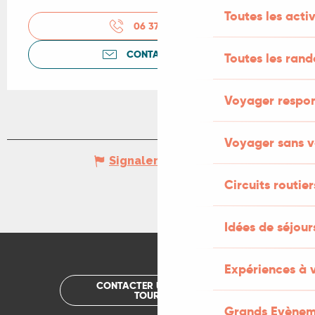
Toutes les activ
06 37 06 73
▒▒
CONTACTEZ-NOUS
Toutes les ran
Voyager respo
Voyager sans v
Signaler une erreur
Circuits routier
Idées de séjou
Expériences à 
CONTACTER UN OFFICE DE
TOURISME
Grands Evènem