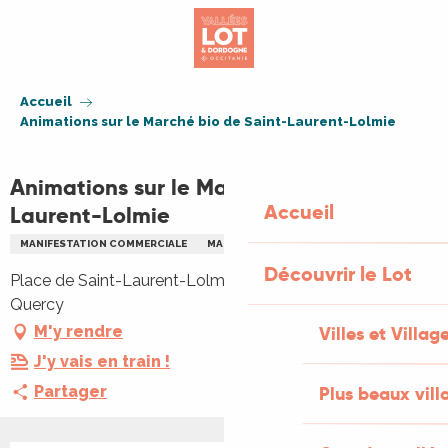
Aller
au
contenu
principal
Accueil
Animations sur le Marché bio de Saint-Laurent-Lolmie
Animations sur le Marché bio de Saint-
Accueil
Laurent-Lolmie
MANIFESTATION COMMERCIALE
MARCHÉ
BIO
Découvrir le Lot
Place de Saint-Laurent-Lolmie, 46800 Lendou-en-
Quercy
M'y rendre
Villes et Villag
J'y vais en train !
Partager
Plus beaux vill