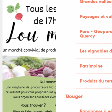
Grandes vallée
+1 PHOTO
Paysages et val
Parc - Géoparc
Quercy
Les vignobles d
Patrimoine
Produits du ter
Bouger
Randonner à v