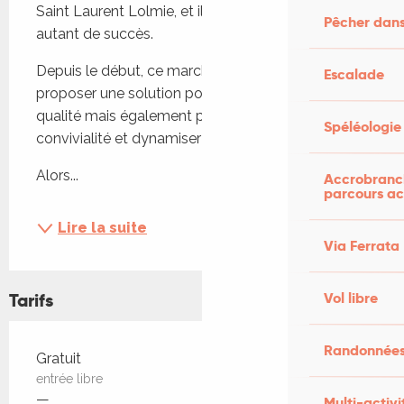
Saint Laurent Lolmie, et il rencontre toujours 
Pêcher dans
autant de succès.
Depuis le début, ce marché à pour vocation de 
Escalade
proposer une solution pour manger local et de 
qualité mais également pour être un lieu de 
Spéléologie
convivialité et dynamiser nos belles campagnes.
Alors...
Accrobranch
parcours ac
Lire la suite
Via Ferrata
Tarifs
Vol libre
Randonnées
Tarifs 2026
Gratuit
entrée libre
—
Multi-activi