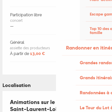
Escape game
Participation libre
concert
—
Top 10 des a
famille
Général
Randonner en itiné
assiette des producteurs
À partir de
13,00 €
Grandes rando
Grands itinérai
Localisation
Randonnées à c
Animations sur le Marché bio de
Le Tour du Lot 
Saint-Laurent-Lolmie