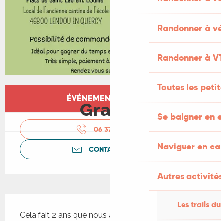
Randonner à vé
Randonner à V
Toutes les peti
Ouverture et coordonnées
ÉVÉNEMENT TERMINÉ
Gratuit
Se baigner en e
06 37 06 73
▒▒
Naviguer en c
CONTACTEZ-NOUS
Autres activités
Description
Les trails du
Cela fait 2 ans que nous avons créé ce marché à 