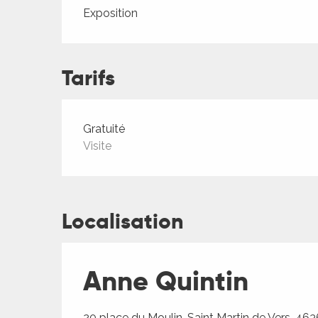
Exposition
Tarifs
Tarifs 2026
Gratuité
Visite
ages
Localisation
es
Anne Quintin
es
20 place du Moulin, Saint Martin de Vers, 46