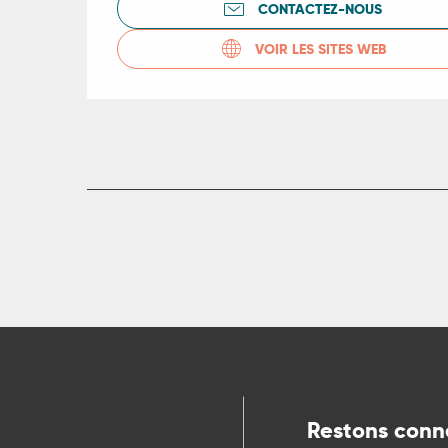
R
CONTACTEZ-NOUS
VOIR LES SITES WEB
ts
rs
ns
ue
Restons conn