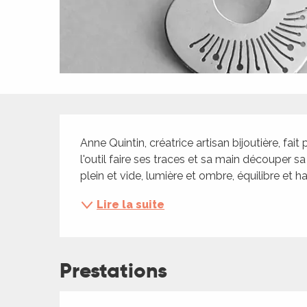
ches,
 et
car
ues
a
Description
ents
es
Anne Quintin, créatrice artisan bijoutière, fait
l'outil faire ses traces et sa main découper s
ents
plein et vide, lumière et ombre, équilibre et h
es
ités
Lire la suite
ames
piste
Prestations
 faire