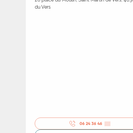
du Vers
06 24 36 46
▒▒