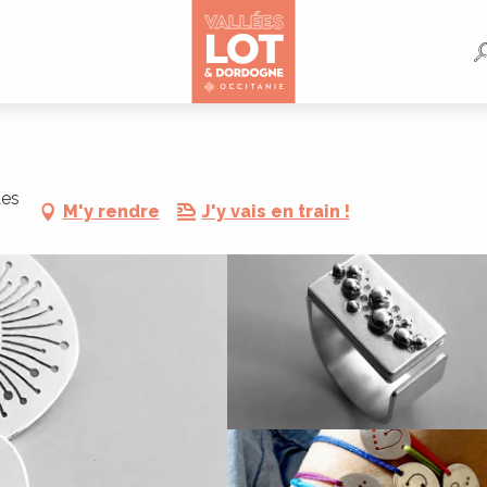
Les
M'y rendre
J'y vais en train !