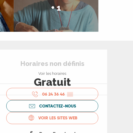
+ 1
Ouverture et coord
Horaires non définis
Voir les horaires
Gratuit
06 24 36 46
▒▒
CONTACTEZ-NOUS
VOIR LES SITES WEB