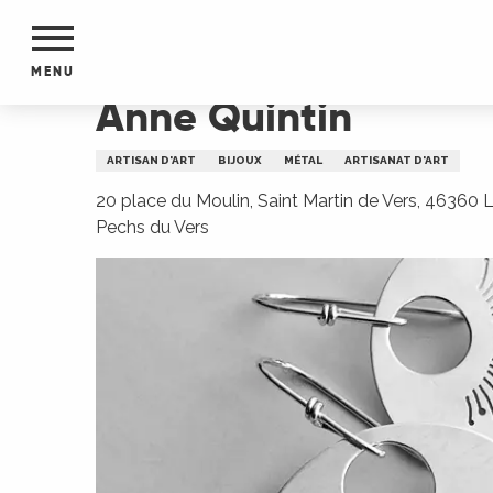
Aller
Accueil
Anne Quintin
au
contenu
MENU
principal
Anne Quintin
NTS
MENTS
ARTISAN D'ART
BIJOUX
MÉTAL
ARTISANAT D'ART
S
URS
20 place du Moulin, Saint Martin de Vers, 46360 
Pechs du Vers
du Lot
dans
s le
e