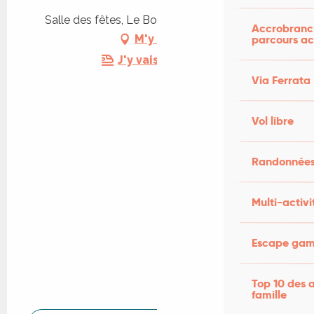
Salle des fêtes, Le Bourg, 46090 Villesèque
Accrobranch
parcours ac
M'y rendre
J'y vais en train !
Via Ferrata
Vol libre
Randonnées
Multi-activi
Escape game
Top 10 des a
famille