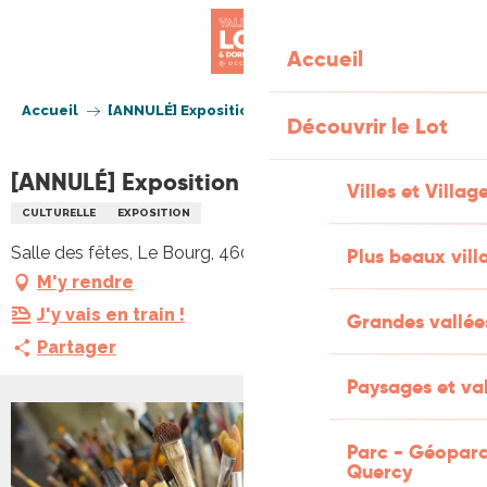
Aller
au
Accueil
contenu
principal
Accueil
[ANNULÉ] Exposition à Villesèque
Découvrir le Lot
[ANNULÉ] Exposition à Villesèque
Villes et Villag
CULTURELLE
EXPOSITION
Salle des fêtes, Le Bourg, 46090 Villesèque
Plus beaux vill
M'y rendre
J'y vais en train !
Grandes vallée
Partager
Paysages et val
Parc - Géoparc
Quercy