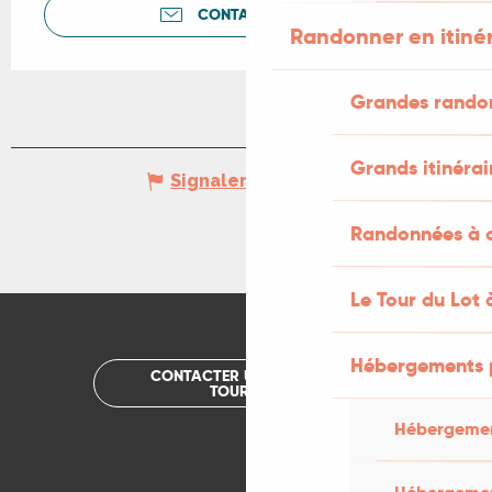
CONTACTEZ-NOUS
Randonner en itiné
Grandes rando
Grands itinérai
Signaler une erreur
Randonnées à c
Le Tour du Lot 
Hébergements 
CONTACTER UN OFFICE DE
TOURISME
Hébergemen