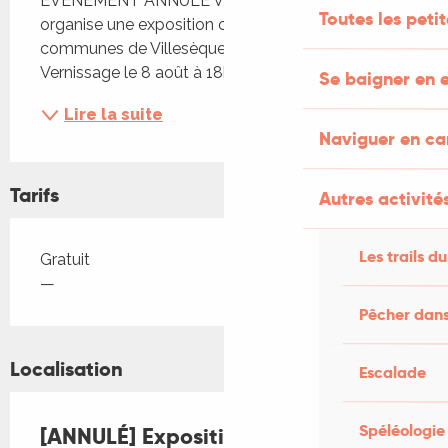
ÉVENEMENT ANNULÉ Vivre au Pays de Sauzet 
Toutes les peti
organise une exposition conjointe entre les 
communes de Villesèque et de Sauzet. 
Vernissage le 8 août à 18h à Sauzet.
Se baigner en e
Lire la suite
Naviguer en c
Tarifs
Autres activités
Les trails du
Tarifs 2026
Gratuit
—
Pêcher dans
Localisation
Escalade
Spéléologie
[ANNULÉ] Exposition à Villesèque