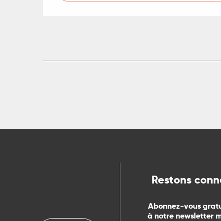
ts
rs
ns
ue
Restons conn
Abonnez-vous grat
à notre newsletter 