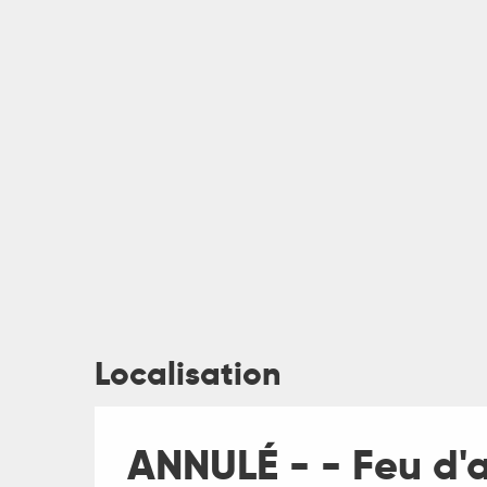
ages
es
Localisation
es
ANNULÉ - - Feu d'a