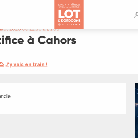
uillet 2028 de 22:30 à 23:00
ifice à Cahors
J'y vais en train !
endie.