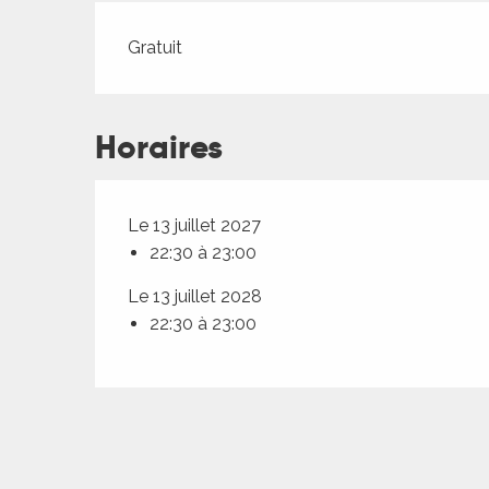
ches,
 et
Tarifs 2026
Gratuit
car
ues
Horaires
a
ents
Le 13 juillet 2027
es
22:30 à 23:00
ents
es
Le 13 juillet 2028
ités
22:30 à 23:00
ames
piste
 faire