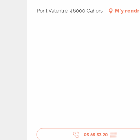
Pont Valentré, 46000 Cahors
M'y rend
R
05 65 53 20
▒▒