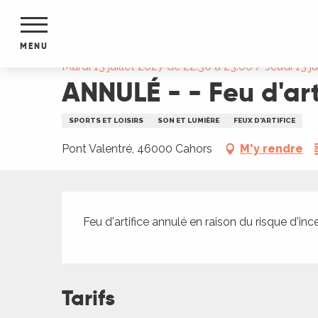
Aller
Accueil
ANNULÉ - - Feu d'artifice à Cahors
au
contenu
MENU
principal
Mardi 13 juillet 2027 de 22:30 à 23:00 / Jeudi 13 j
ANNULÉ - - Feu d'art
NTS
MENTS
S
SPORTS ET LOISIRS
SON ET LUMIÈRE
FEUX D'ARTIFICE
URS
Pont Valentré, 46000 Cahors
M'y rendre
du Lot
Description
dans
Feu d'artifice annulé en raison du risque d'inc
s le
Tarifs
e