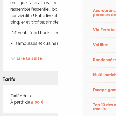
musique, face à la vallée ! L’apéro-concert 
rassemble l’essentiel : bon son, bonnes cuvées et 
Accrobranch
parcours ac
convivialité ! Entre live et gourmandises, venez 
trinquer et profiter, simplement !
Via Ferrata
Différents food trucks seront présents : 
samoussas et cuisine réunionnaise...
Vol libre
Lire la suite
Randonnées
Multi-activi
Tarifs
Escape game
Tarifs 2026
Tarif Adulte
À partir de
5,00 €
Top 10 des a
famille