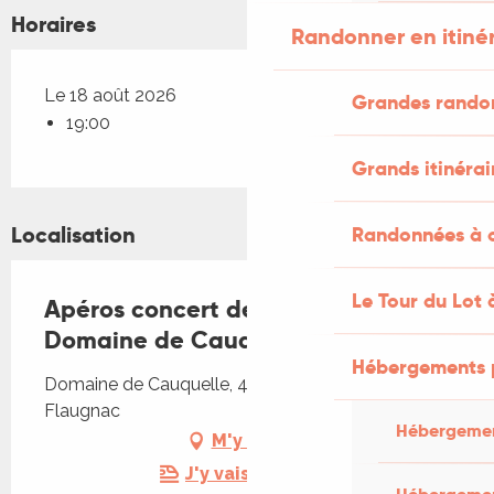
Horaires
Randonner en itiné
Le 18 août 2026
Grandes rando
19:00
Grands itinérai
Localisation
Randonnées à c
Le Tour du Lot 
Apéros concert de l'été au
Domaine de Cauquelle
Hébergements 
Domaine de Cauquelle, 46170 Saint-Paul-
Flaugnac
Hébergemen
M'y rendre
J'y vais en train !