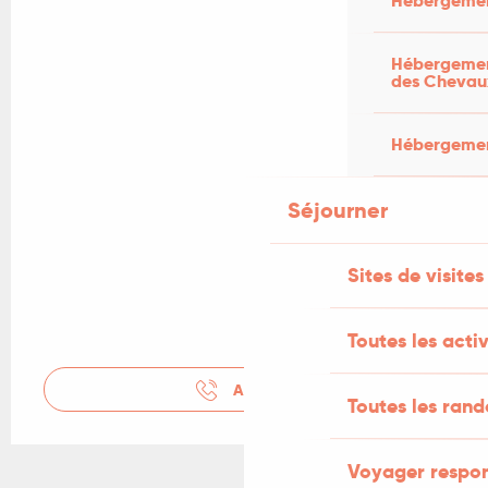
Hébergemen
Hébergement
des Chevau
Hébergement
Séjourner
Sites de visites
Toutes les activ
APPELER
Toutes les ran
Voyager respo