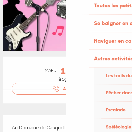
Toutes les peti
Se baigner en e
Naviguer en c
Autres activités
Ouverture et coordonnées
18
MARDI
AOÛT
Les trails du
à 19:00
APPELER
Pêcher dans
Escalade
Description
Spéléologie
Au Domaine de Cauquelle, le vin se partage en 