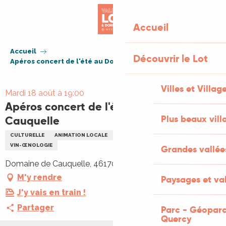
Aller
au
Accueil
contenu
principal
Accueil
Découvrir le Lot
Apéros concert de l'été au Domaine de Cauquelle
Villes et Villag
Mardi 18 août à 19:00
Apéros concert de l'été au Domaine de
Plus beaux vill
Cauquelle
CULTURELLE
ANIMATION LOCALE
CONCERT
GASTRONOMIE
VIN-ŒNOLOGIE
Grandes vallée
Domaine de Cauquelle, 46170 Saint-Paul-Flaugnac
M'y rendre
Paysages et val
J'y vais en train !
Partager
Parc - Géoparc
Quercy