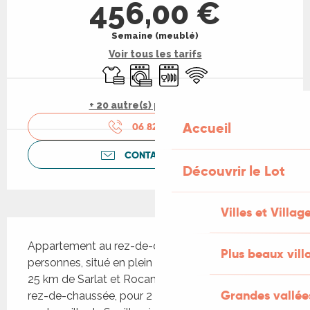
456,00 €
Semaine (meublé)
Voir tous les tarifs
Draps et linge
Lave linge
Lave vaisselle
WiFi
+ 20 autre(s) prestation(s)
Accueil
06 82 31 83
▒▒
CONTACTEZ-NOUS
Découvrir le Lot
Villes et Villag
Description
Appartement au rez-de-chaussée, pour 2 
Plus beaux vill
personnes, situé en plein centre-ville de Souillac à 
25 km de Sarlat et Rocamadour Appartement au 
Grandes vallée
rez-de-chaussée, pour 2 personnes, situé en plein 