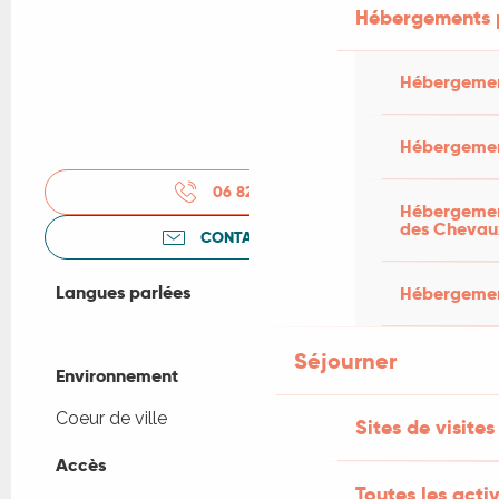
Hébergements 
Hébergemen
Hébergemen
06 82 31 83
▒▒
Hébergement
des Chevau
CONTACTEZ-NOUS
Langues parlées
Langues parlées
Hébergement
Séjourner
Environnement
Environnement
Coeur de ville
Sites de visites
Accès
Accès
Toutes les activ