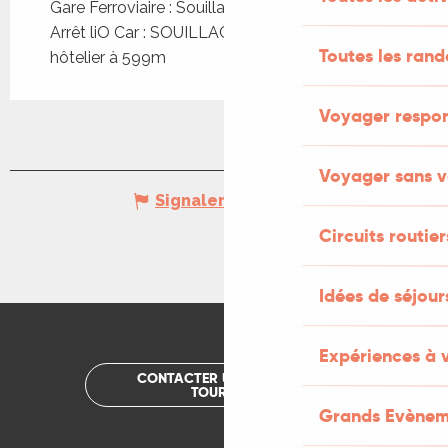
Gare Ferroviaire : Souillac à 1km
Arrêt liO Car : SOUILLAC - Collège/Lycée
Toutes les ran
hôtelier à 599m
Voyager respo
Voyager sans v
Signaler une erreur
Circuits routier
Idées de séjou
Expériences à 
CONTACTER UN OFFICE DE
TOURISME
Grands Evènem