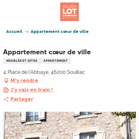
Aller
au
contenu
principal
Accueil
Appartement cœur de ville
Appartement cœur de ville
MEUBLÉS ET GÎTES
APPARTEMENT
4 Place de l'Abbaye, 46200 Souillac
M'y rendre
J'y vais en train !
Partager