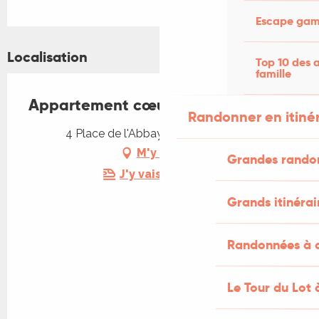
Escape game
Localisation
Top 10 des a
famille
Appartement cœur de ville
Randonner en itiné
4 Place de l'Abbaye, 46200 Souillac
M'y rendre
Grandes rando
J'y vais en train !
Grands itinérai
Randonnées à c
Le Tour du Lot 