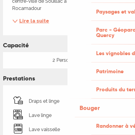
centre-ville de Souillac à 25 km de Sarlat et 
Rocamadour
Paysages et val
Lire la suite
Parc - Géoparc
Quercy
Capacité
Les vignobles d
2 Personne(s)
Patrimoine
Prestations
Produits du ter
Draps et linge
Bouger
Lave linge
Randonner à v
Lave vaisselle