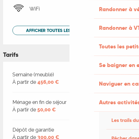
Randonner à vé
WiFi
Randonner à V
AFFICHER TOUTES LES PRESTATIONS
Toutes les peti
Tarifs
Se baigner en e
Tarifs 2026
Semaine (meublé)
À partir de
456,00 €
Naviguer en c
Autres activités
Ménage en fin de séjour
À partir de
50,00 €
Les trails du
Dépôt de garantie
À partir de
300,00 €
Pêcher dans