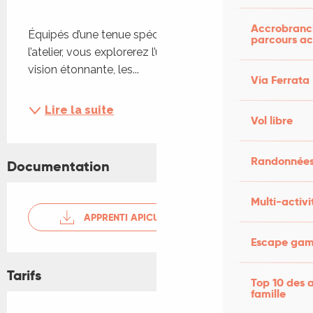
Accrobranch
Équipés d’une tenue spécialement prêtée pour 
parcours ac
l’atelier, vous explorerez l’univers des abeilles : leur 
vision étonnante, les...
Via Ferrata
Lire la suite
Vol libre
Randonnées
Documentation
Multi-activi
APPRENTI APICULTEUR
Escape game
Tarifs
Top 10 des a
famille