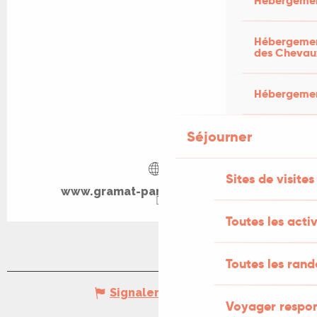
Hébergemen
Hébergement
des Chevau
Hébergement
Séjourner
Sites de visites
www.gramat-parc-animalier.com
Toutes les activ
Toutes les ran
Signaler une erreur
Voyager respo