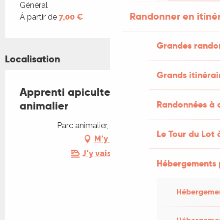
Tarifs 2026
Général
Randonner en itiné
À partir de
7,00 €
Grandes rando
Localisation
Grands itinérai
Apprenti apiculteur au Parc
Randonnées à c
animalier
Parc animalier, 46500 Gramat
Le Tour du Lot 
M'y rendre
J'y vais en train !
Hébergements 
Hébergemen