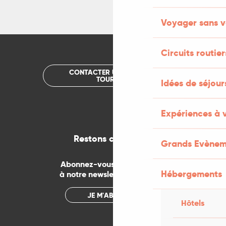
Voyager sans v
Circuits routier
CONTACTER UN OFFICE DE
TOURISME
Idées de séjou
Expériences à 
Restons connectés
Grands Evènem
Abonnez-vous gratuitement
Hébergements
à notre newsletter mensuelle
JE M'ABONNE
Hôtels