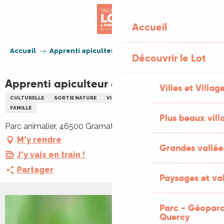
Aller
au
Accueil
contenu
principal
Accueil
Apprenti apiculteur au Parc animalier
Découvrir le Lot
Apprenti apiculteur au Parc animalier
Villes et Villag
CULTURELLE
SORTIE NATURE
VISITE
ANIMAUX
ENFANTS
FAMILLE
Plus beaux vill
Parc animalier, 46500 Gramat
M'y rendre
Grandes vallée
J'y vais en train !
Partager
Paysages et val
Parc - Géoparc
Quercy