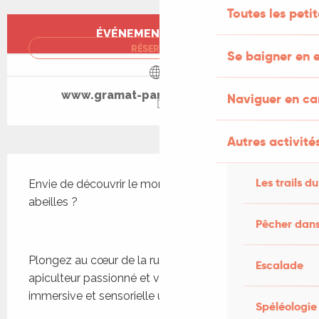
Toutes les peti
Ouverture et coordonnées
ÉVÉNEMENT TERMINÉ
RÉSERVER
Se baigner en e
www.gramat-parc-animalier.com
Naviguer en c
Autres activités
Description
Les trails du
Envie de découvrir le monde fascinant des 
abeilles ?
Pêcher dans
Plongez au cœur de la ruche aux côtés d’un 
Escalade
apiculteur passionné et vivez une expérience 
immersive et sensorielle unique.
Spéléologie