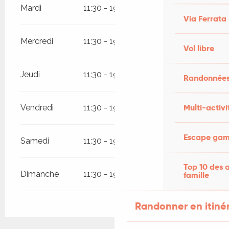
Mardi
11:30 - 19:00
Via Ferrata
Mercredi
11:30 - 19:00
Vol libre
Jeudi
11:30 - 19:00
Randonnées
Multi-activi
Vendredi
11:30 - 19:00
Escape game
Samedi
11:30 - 19:00
Top 10 des a
Dimanche
11:30 - 19:00
famille
Randonner en itiné