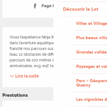
Page Facebook
Découvrir le Lot
Villes et Villag
Description
Vivez l’expérience Ninja Warrior ! Lancez-vous 
Plus beaux vill
dans l’aventure aquatique Aqua Ninja et tentez de 
franchir nos parcours suspendus au-dessus de 
Grandes vallée
l’eau. 12 obstacles de différents niveaux sur un 
parcours de 100 mètres sur bassin ! Idéal pour les 
anniversaires, evg, evjf, team building, réunion de...
Paysages et val
Lire la suite
Parc - Géoparc
Quercy
Prestations
Les vignobles d