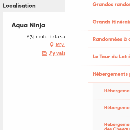
Grandes rando
Localisation
Grands itinérai
Aqua Ninja
874 route de la saule, 46110 Bétaille
Randonnées à c
M'y rendre
J'y vais en train !
Le Tour du Lot 
Hébergements 
Hébergemen
Hébergemen
Hébergement
des Chevau