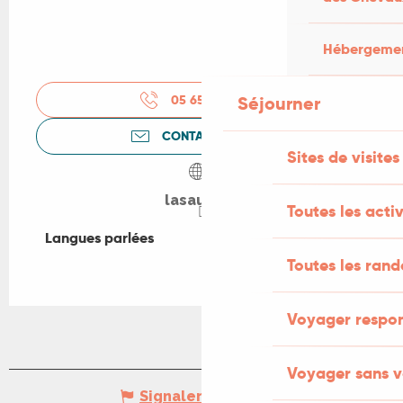
Hébergement
Séjourner
05 65 32 55
▒▒
CONTACTEZ-NOUS
Sites de visites
lasaule.fr
Toutes les activ
Langues parlées
Langues parlées
Toutes les ran
Voyager respo
Voyager sans v
Signaler une erreur