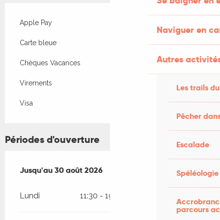
Se baigner en e
Apple Pay
Naviguer en c
Carte bleue
Autres activités
Chèques Vacances
Virements
Les trails du
Visa
Pêcher dans
Périodes d'ouverture
Escalade
Du
Jusqu'au
20 juin 2026
30 août 2026
au
30 août 2026
Spéléologie
Lundi
11:30 - 19:00
Accrobranch
parcours ac