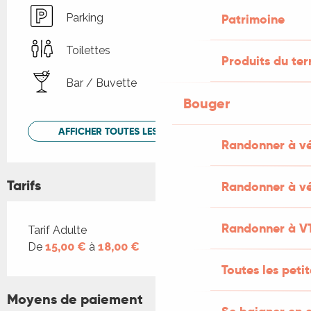
Patrimoine
Parking
Toilettes
Produits du ter
Bar / Buvette
Bouger
AFFICHER TOUTES LES PRESTATIONS
Randonner à v
Tarifs
Randonner à vé
Randonner à V
Tarifs 2026
Tarif Adulte
De
15,00 €
à
18,00 €
Toutes les peti
Moyens de paiement