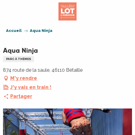
Aller
au
contenu
principal
Accueil
Aqua Ninja
Aqua Ninja
PARC À THÈMES
874 route de la saule, 46110 Bétaille
M'y rendre
J'y vais en train !
Partager