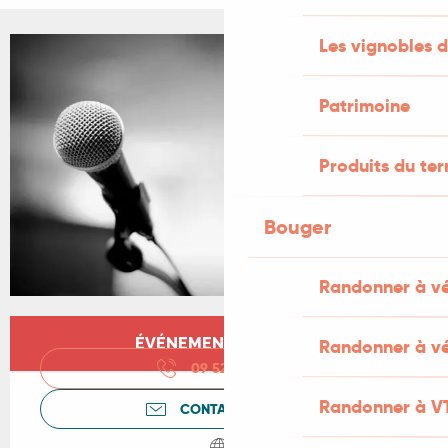
Les vignobles d
+1 PHOTO
Patrimoine
Produits du ter
Bouger
Randonner à v
Ouverture et coordonnées
ÉVÉNEMENT TERMINÉ
Randonner à vé
09 52 25 07
▒▒
Randonner à V
CONTACTEZ-NOUS