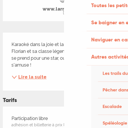
Toutes les peti
www.larrosoir.org
Se baigner en e
Description
Naviguer en c
Karaoké dans la joie et la bonne humeur, avec 
Florian et sa classe légendaire ! On se détend, on 
Autres activités
se prend pour une star, ou pas, mais surtout, on 
s'amuse !
Les trails du
Lire la suite
Pêcher dans
Tarifs
Escalade
Tarifs 2026
Participation libre
Spéléologie
adhésion et billetterie à prix libre