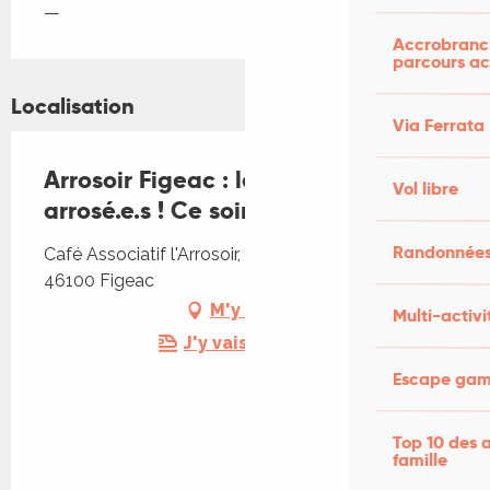
—
Accrobranch
parcours ac
Localisation
Via Ferrata
Arrosoir Figeac : le Karaoké des
Vol libre
arrosé.e.s ! Ce soir on chante !
Randonnées
Café Associatif l'Arrosoir, Arrosoir, 5 rue de Crussol,
46100 Figeac
M'y rendre
Multi-activi
J'y vais en train !
Escape game
Top 10 des a
famille