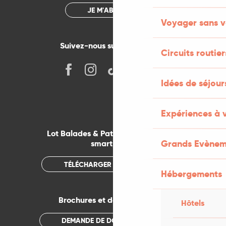
JE M'ABONNE
Voyager sans v
Suivez-nous sur les réseaux !
Circuits routier
Idées de séjou
Expériences à 
Lot Balades & Patrimoines sur votre
Grands Evènem
smartphone
TÉLÉCHARGER L'APPLICATION
Hébergements
Brochures et documentations
Hôtels
DEMANDE DE DOCUMENTATION