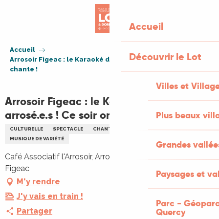
Aller
au
Accueil
contenu
principal
Accueil
Découvrir le Lot
Arrosoir Figeac : le Karaoké des arrosé.e.s ! Ce soir on
chante !
Villes et Villag
Arrosoir Figeac : le Karaoké des
arrosé.e.s ! Ce soir on chante !
Plus beaux vill
CULTURELLE
SPECTACLE
CHANT
MUSIQUE
MUSIQUE DE VARIÉTÉ
Grandes vallée
Café Associatif l'Arrosoir, Arrosoir, 5 rue de Crussol, 46100
Figeac
Paysages et val
M'y rendre
J'y vais en train !
Parc - Géoparc
Partager
Quercy