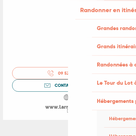
Randonner en itiné
Grandes rando
Grands itinérai
Randonnées à c
09 52 25 07
▒▒
Le Tour du Lot 
CONTACTEZ-NOUS
Hébergements 
www.larrosoir.org
Hébergemen