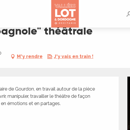
pagnole" théâtrale
0
M'y rendre
J'y vais en train !
Auprès des jeunes comédiens de la Cité Scolaire de Gourdon, en travail autour de la pièce 
rir, manipuler, travailler le théâtre de façon 
 en émotions et en partages. 