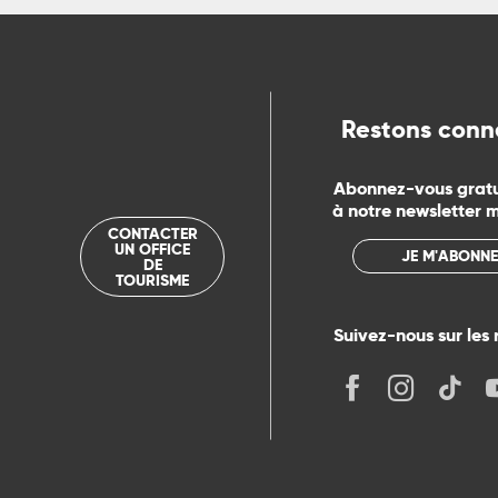
ue
Restons conn
Abonnez-vous grat
à notre newsletter 
CONTACTER
UN OFFICE
JE M'ABONNE
DE
TOURISME
Suivez-nous sur les 
its
r