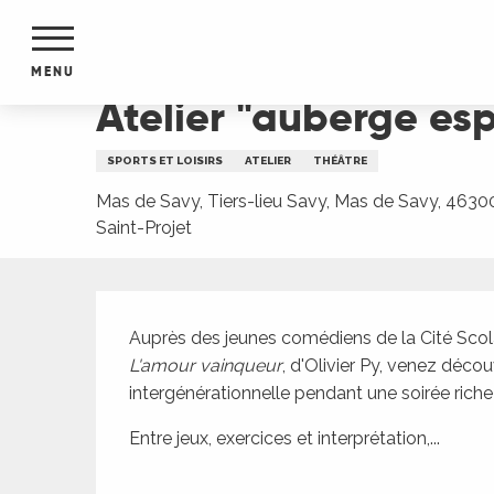
Aller
Accueil
Atelier "auberge espagnole" théâtrale
au
contenu
MENU
principal
Atelier "auberge es
NTS
MENTS
SPORTS ET LOISIRS
ATELIER
THÉÂTRE
S
URS
Mas de Savy, Tiers-lieu Savy, Mas de Savy, 4630
Saint-Projet
Description
du Lot
dans
s le
L'amour vainqueur
, d'Olivier Py, venez découv
intergénérationnelle pendant une soirée riche
Entre jeux, exercices et interprétation,...
e