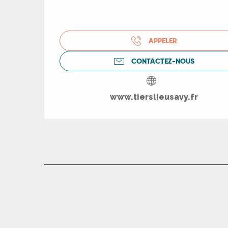
APPELER
CONTACTEZ-NOUS
www.tierslieusavy.fr
R
ts
rs
ns