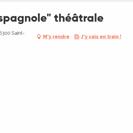
spagnole" théâtrale
46300 Saint-
M'y rendre
J'y vais en train !