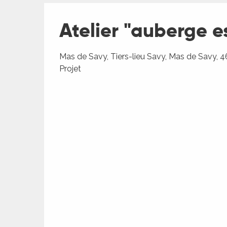
Atelier "auberge e
Mas de Savy, Tiers-lieu Savy, Mas de Savy, 
ages
Projet
es
es