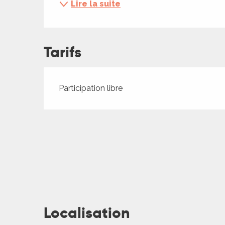
Lire la suite
ches,
 et
car
ues
Tarifs
a
Tarifs 2026
Participation libre
ents
es
ents
es
ités
ames
piste
 faire
Localisation