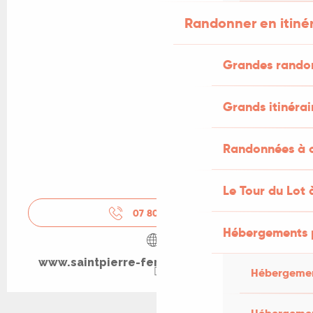
Randonner en itiné
Grandes rando
Grands itinérai
Randonnées à c
Le Tour du Lot 
07 80 66 75
▒▒
Hébergements 
www.saintpierre-fermededecouverte.fr
Hébergemen