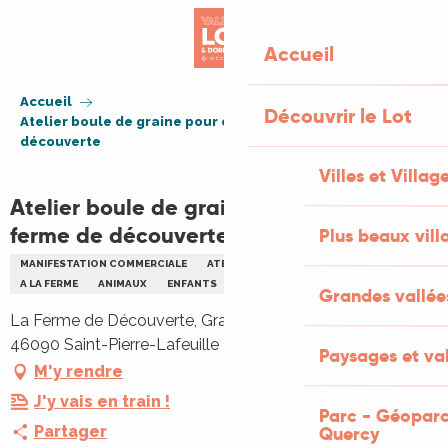
Aller
au
Accueil
contenu
principal
Accueil
Découvrir le Lot
Atelier boule de graine pour oiseau à la ferme de
découverte
Villes et Villag
Atelier boule de graine pour oiseau à la
ferme de découverte
Plus beaux vill
MANIFESTATION COMMERCIALE
ATELIER
EVÉNEMENT JEUNE PUBLIC
A LA FERME
ANIMAUX
ENFANTS
FAMILLE
Grandes vallée
La Ferme de Découverte, Graves de Moncoutié, D820,
46090 Saint-Pierre-Lafeuille
Paysages et val
M'y rendre
J'y vais en train !
Parc - Géoparc
Partager
Quercy