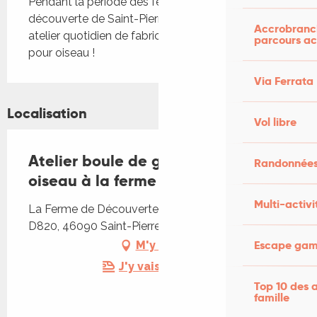
Pendant la période des fêtes, la ferme 
découverte de Saint-Pierre-Lafeuille vous offre un 
Accrobranch
atelier quotidien de fabrication de boule à graines 
parcours ac
pour oiseau !
Via Ferrata
Localisation
Vol libre
Atelier boule de graine pour
Randonnées
oiseau à la ferme de découverte
Multi-activi
La Ferme de Découverte, Graves de Moncoutié,
D820, 46090 Saint-Pierre-Lafeuille
Escape game
M'y rendre
J'y vais en train !
Top 10 des a
famille