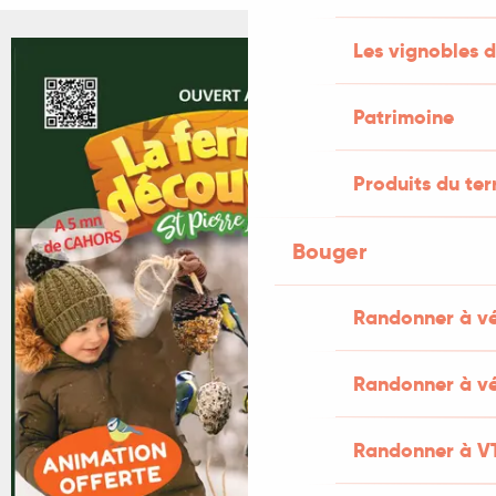
Les vignobles d
Patrimoine
Produits du ter
Bouger
Randonner à v
Randonner à vé
Randonner à V