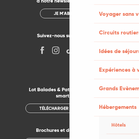
à notre newsletter mensuelle
Voyager sans v
JE M'ABONNE
Circuits routier
Suivez-nous sur les réseaux !
Idées de séjou
Expériences à 
Grands Evènem
Lot Balades & Patrimoines sur votre
smartphone
Hébergements
TÉLÉCHARGER L'APPLICATION
Hôtels
Brochures et documentations