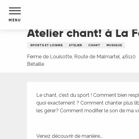
Aller
Accueil
Atelier chant! à La Ferme de Louisotte
au
contenu
MENU
principal
Atelier chant! à La 
NTS
MENTS
SPORTS ET LOISIRS
ATELIER
CHANT
MUSIQUE
S
URS
Ferme de Louisotte, Route de Malmartel, 46110
Bétaille
Description
du Lot
dans
Le chant, c’est du sport ! Comment bien respir
s le
quoi exactement ? Comment chanter plus libr
les gérer? Comment modifier le son de ma voix
e
Venez découvrir de manière...