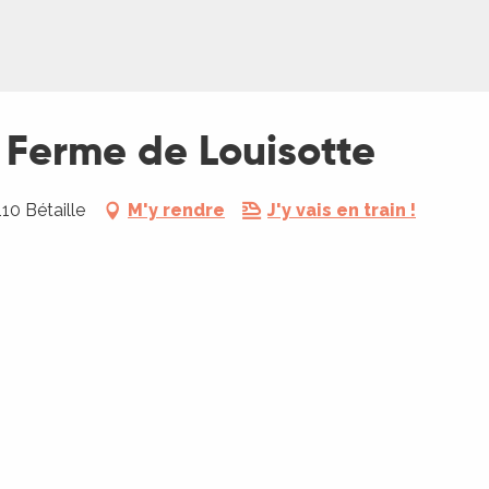
a Ferme de Louisotte
10 Bétaille
M'y rendre
J'y vais en train !