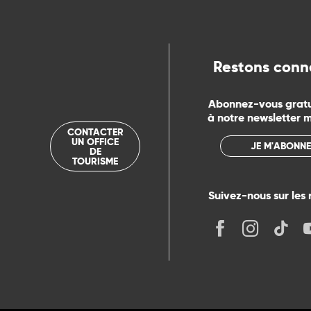
ue
Restons conn
Abonnez-vous grat
à notre newsletter 
CONTACTER
UN OFFICE
JE M'ABONNE
DE
TOURISME
Suivez-nous sur les 
its
r