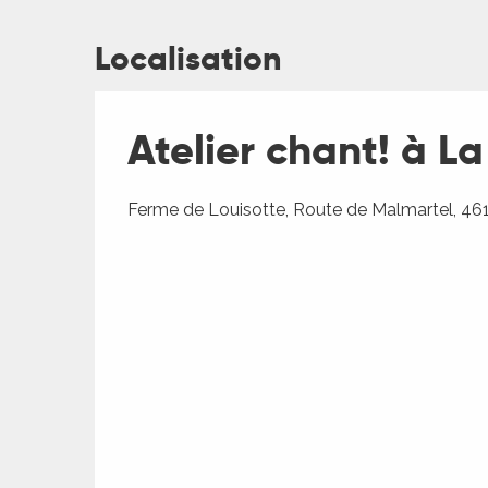
Localisation
ages
Atelier chant! à L
es
Ferme de Louisotte, Route de Malmartel, 461
es