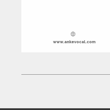
www.ankevocal.com
R
ts
rs
ns