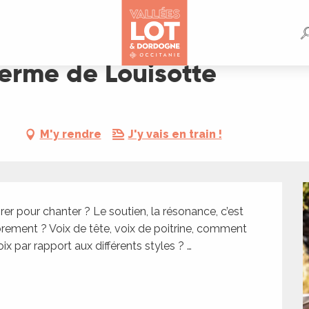
Ferme de Louisotte
M'y rendre
J'y vais en train !
er pour chanter ? Le soutien, la résonance, c’est 
ement ? Voix de tête, voix de poitrine, comment 
 par rapport aux différents styles ? …