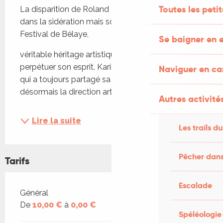
Toutes les peti
La disparition de Roland Pidoux nous a plongés 
dans la sidération mais son empreinte sur le 
Festival de Bélaye, 
Se baigner en e
véritable héritage artistique, nous impose de 
perpétuer son esprit. Karine Jean-Baptiste Pidoux, 
Naviguer en c
qui a toujours partagé sa vision, en reprend 
désormais la direction artistique. En 2026,...
Autres activités
Lire la suite
Les trails du
Pêcher dans
Tarifs
Escalade
Tarifs 2026
Général
De
10,00 €
à
0,00 €
Spéléologie