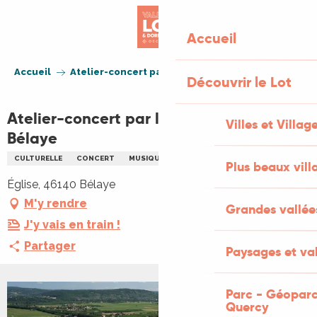
Aller
au
Accueil
contenu
principal
Accueil
Atelier-concert par les Rencontres de Bélaye
Découvrir le Lot
Atelier-concert par les Rencontres de
Villes et Villag
Bélaye
CULTURELLE
CONCERT
MUSIQUE CLASSIQUE
Plus beaux vill
Église, 46140 Bélaye
M'y rendre
Grandes vallée
J'y vais en train !
Partager
Paysages et val
Parc - Géoparc
Quercy