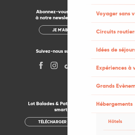
Abonnez-vous gratuitement
Voyager sans v
à notre newsletter mensuelle
JE M'ABONNE
Circuits routier
Idées de séjou
Suivez-nous sur les réseaux !
Expériences à 
Grands Evènem
Lot Balades & Patrimoines sur votre
Hébergements
smartphone
Hôtels
TÉLÉCHARGER L'APPLICATION