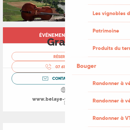
Les vignobles d
Patrimoine
Ouverture et coordonnées
ÉVÉNEMENT TERMINÉ
Gratuit
Produits du ter
RÉSERVER
Bouger
07 61 60 98
▒▒
CONTACTEZ-NOUS
Randonner à v
www.belaye-violoncelle.fr
Randonner à vé
Randonner à V
Description