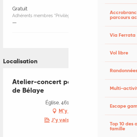
Gratuit
Accrobranch
Adhérents membres “Privilège” et moins de 25 ans
parcours ac
—
Via Ferrata
Vol libre
Localisation
Randonnées
Atelier-concert par les Rencontres
Multi-activi
de Bélaye
Église, 46140 Bélaye
Escape game
M'y rendre
J'y vais en train !
Top 10 des a
famille