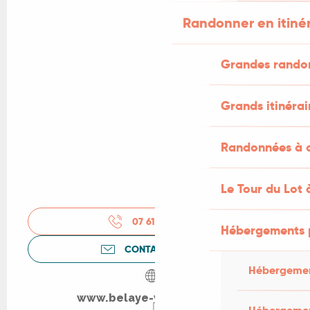
Randonner en itiné
Grandes rando
Grands itinérai
Randonnées à c
Le Tour du Lot 
07 61 60 98
▒▒
Hébergements 
CONTACTEZ-NOUS
Hébergemen
www.belaye-violoncelle.fr