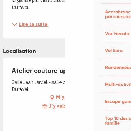
Organisé par l'association Lot Climate Café de 
Duravel
Accrobranch
parcours ac
Lire la suite
Via Ferrata
Localisation
Vol libre
Randonnées
Atelier couture upcycling
Salle Jean Jardel - salle des associations, 46700
Multi-activi
Duravel
M'y rendre
Escape game
J'y vais en train !
Top 10 des a
famille