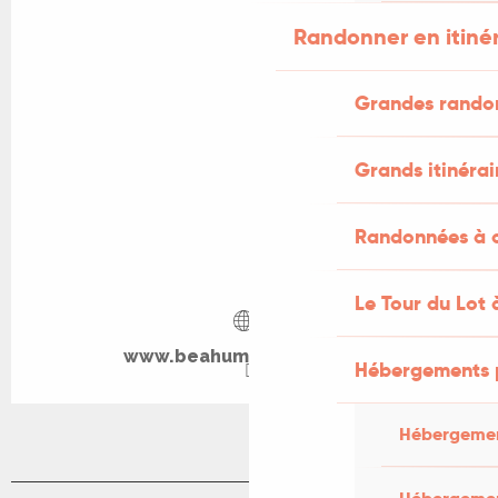
Randonner en itiné
Grandes rando
Grands itinérai
Randonnées à c
Le Tour du Lot 
www.beahummingbird.info
Hébergements 
Hébergemen