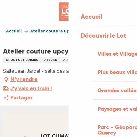
Aller
au
Accueil
contenu
principal
Accueil
Atelier couture upcycling
Découvrir le Lot
Atelier couture upcycling
Villes et Villag
SPORTS ET LOISIRS
ATELIER
ARTISANAT
Salle Jean Jardel - salle des associations, 46700 Duravel
Plus beaux vill
M'y rendre
J'y vais en train !
Grandes vallée
Partager
Paysages et val
+1 PHOTO
Parc - Géoparc
Quercy