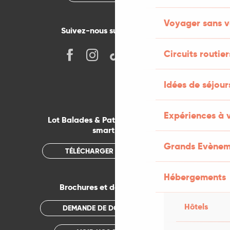
Voyager sans v
Suivez-nous sur les réseaux !
Circuits routier
Idées de séjou
Expériences à 
Lot Balades & Patrimoines sur votre
smartphone
Grands Evènem
TÉLÉCHARGER L'APPLICATION
Hébergements
Brochures et documentations
Hôtels
DEMANDE DE DOCUMENTATION