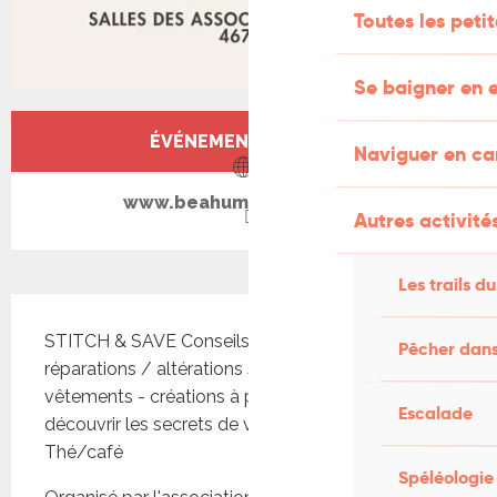
Toutes les peti
Se baigner en e
Ouverture et coordonnées
ÉVÉNEMENT TERMINÉ
Naviguer en c
www.beahummingbird.info
Autres activités
Les trails du
Description
STITCH & SAVE Conseils, idées, démos - 
Pêcher dans
réparations / altérations simples de vos 
vêtements - créations à partir de bouts de tissu - 
Escalade
découvrir les secrets de votre machine à coudre 
Thé/café
Spéléologie