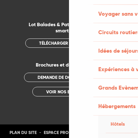
Voyager sans v
Lot Balades & Patrimoines sur votre
smartphone
Circuits routier
TÉLÉCHARGER L'APPLICATION
Idées de séjou
Brochures et documentations
Expériences à 
DEMANDE DE DOCUMENTATION
Grands Evènem
VOIR NOS BROCHURES
Hébergements
Hôtels
-
-
-
-
PLAN DU SITE
ESPACE PRO
PRESSE
PHOTOTHÈQUE