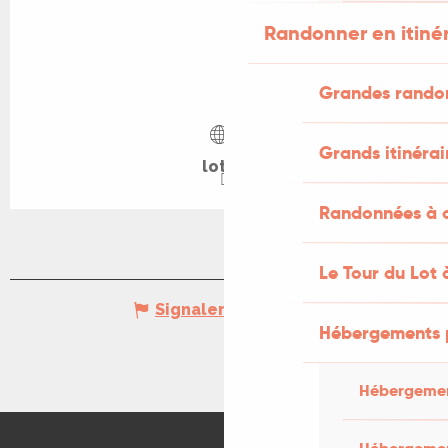
Randonner en itiné
Grandes rando
Grands itinérai
lot.fr
Randonnées à c
Le Tour du Lot 
Signaler une erreur
Hébergements 
Hébergemen