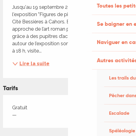
Toutes les peti
Jusqu'au 19 septembre 2025, découvrez 
l'exposition "Figures de pierre" dans le hall de la 
Cité Bessières à Cahors. Elle permet une 
Se baigner en e
approche de l’art roman par l’image et par le jeu 
grâce à des pupitres d’activités. Des rencontres 
Naviguer en c
autour de l’exposition sont proposées. Le 8 juillet 
à 18 h, visite...
Autres activités
Lire la suite
Les trails du
Tarifs
Pêcher dans
Tarifs 2026
Gratuit
Escalade
—
Spéléologie