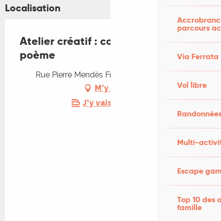
Localisation
Accrobranch
parcours ac
Atelier créatif : collage, dessin,
poème
Via Ferrata
Rue Pierre Mendès France, 46000 Cahors
Vol libre
M'y rendre
J'y vais en train !
Randonnées
Multi-activi
Escape game
Top 10 des a
famille