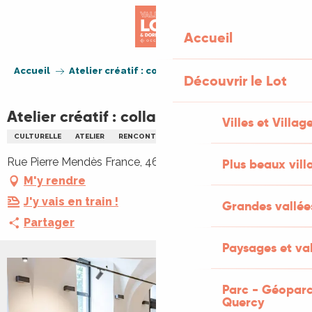
Aller
au
Accueil
contenu
principal
Accueil
Atelier créatif : collage, dessin, poème
Découvrir le Lot
Atelier créatif : collage, dessin, poème
Villes et Villag
CULTURELLE
ATELIER
RENCONTRES
ARTS
PATRIMOINE
Rue Pierre Mendès France, 46000 Cahors
Plus beaux vill
M'y rendre
J'y vais en train !
Grandes vallée
Partager
Paysages et val
Parc - Géoparc
Quercy