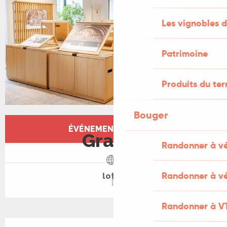
Les vignobles d
Patrimoine
Produits du ter
Bouger
Ouverture et coordonnées
ÉVÉNEMENT TERMINÉ
Gratuit
Randonner à v
Randonner à vé
lot.fr
Randonner à V
Description