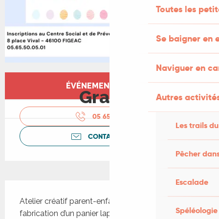
Toutes les peti
Se baigner en e
Naviguer en c
Ouverture et coordonnées
ÉVÉNEMENT TERMINÉ
Gratuit
Autres activités
05 65 50 05
▒▒
Les trails du
CONTACTEZ-NOUS
Pêcher dans
Escalade
Description
Atelier créatif parent-enfant consacré à la 
Spéléologie
fabrication d’un panier lapin pour la chasse aux 