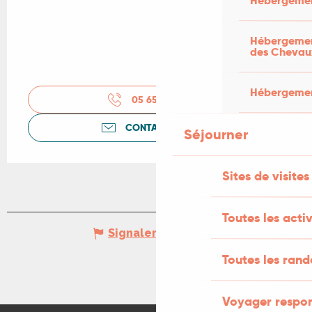
Hébergemen
Hébergement
des Chevau
Hébergement
05 65 50 05
▒▒
CONTACTEZ-NOUS
Séjourner
Sites de visites
Toutes les activ
Signaler une erreur
Toutes les ran
Voyager respo