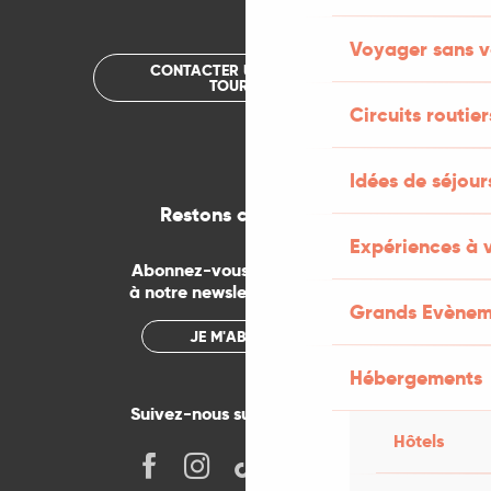
Voyager sans v
CONTACTER UN OFFICE DE
TOURISME
Circuits routier
Idées de séjou
Restons connectés
Expériences à 
Abonnez-vous gratuitement
à notre newsletter mensuelle
Grands Evènem
JE M'ABONNE
Hébergements
Suivez-nous sur les réseaux !
Hôtels