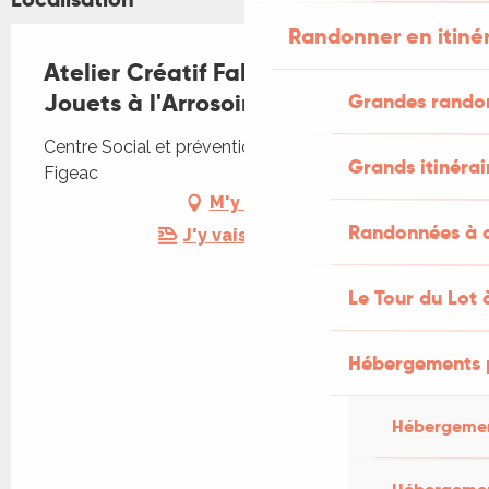
Randonner en itiné
Atelier Créatif Fabrication de
Jouets à l'Arrosoir
Grandes rando
Centre Social et prévention place vival, 46100
Grands itinérai
Figeac
M'y rendre
Randonnées à c
J'y vais en train !
Le Tour du Lot 
Hébergements 
Hébergemen