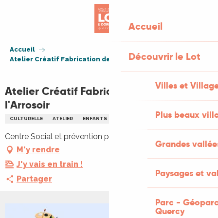
Aller
au
Accueil
contenu
principal
Accueil
Découvrir le Lot
Atelier Créatif Fabrication de Jouets à l'Arrosoir
Villes et Villag
Atelier Créatif Fabrication de Jouets à
l'Arrosoir
Plus beaux vill
CULTURELLE
ATELIER
ENFANTS
FAMILLE
Centre Social et prévention place vival, 46100 Figeac
Grandes vallée
M'y rendre
J'y vais en train !
Paysages et val
Partager
Parc - Géoparc
Quercy