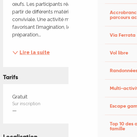
œufs. Les participants réalisent leur création à 
partir de différents matériaux dans une ambiance 
Accrobranch
parcours ac
conviviale. Une activité manuelle ludique 
favorisant l’imagination, le partage en famille et la 
préparation...
Via Ferrata
Lire la suite
Vol libre
Randonnées
Tarifs
Multi-activi
Tarifs 2026
Gratuit
Sur inscription
Escape game
—
Top 10 des a
famille
Localisation