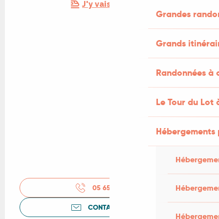
J'y vais en train !
Grandes rando
Grands itinérai
Randonnées à c
Le Tour du Lot 
Hébergements 
Hébergemen
Hébergemen
05 65 50 05
▒▒
CONTACTEZ-NOUS
Hébergement