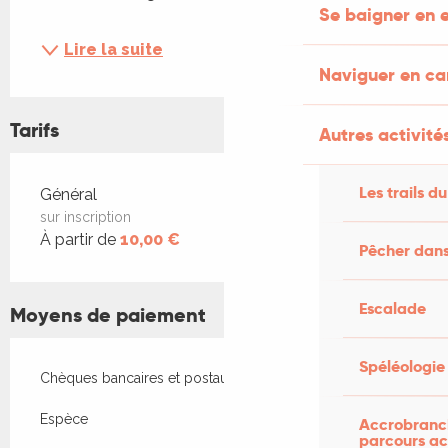
Se baigner en e
Lire la suite
Naviguer en c
Tarifs
Autres activités
Tarifs 2026
Les trails du
Général
sur inscription
À partir de
10,00 €
Pêcher dans
Escalade
Moyens de paiement
Spéléologie
Chèques bancaires et postaux
Espèce
Accrobranch
parcours ac