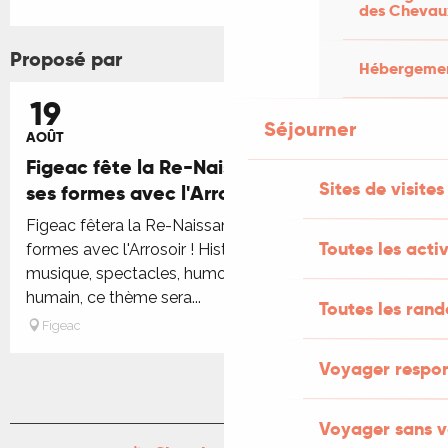
des Chevau
Proposé par
Hébergement
19
Séjourner
AOÛT
Figeac fête la Re-Naissance sous toutes
Sites de visites
ses formes avec l'Arrosoir !
Figeac fêtera la Re-Naissance sous toutes ses
Toutes les activ
formes avec l'Arrosoir ! Histoire, art, patrimoine,
musique, spectacles, humour, partage et imaginaire
humain, ce thème sera...
Toutes les ran
Figeac
Voyager respo
Voyager sans v