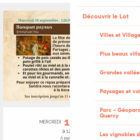
Découvrir le Lot
Villes et Villag
Plus beaux vill
Grandes vallée
Paysages et val
Parc - Géoparc
Ouverture et coordonnées
Quercy
16
MERCREDI
SEPTEMBRE
à 12:30
Les vignobles d
À partir de