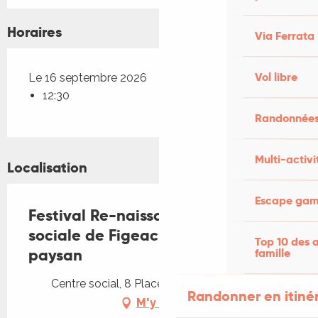
Horaires
Via Ferrata
Vol libre
Le 16 septembre 2026
12:30
Randonnées
Multi-activi
Localisation
Escape game
Festival Re-naissance au centre
sociale de Figeac : banquet
Top 10 des a
paysan
famille
Centre social, 8 Place Vival, 46100 Figeac
Randonner en itiné
M'y rendre