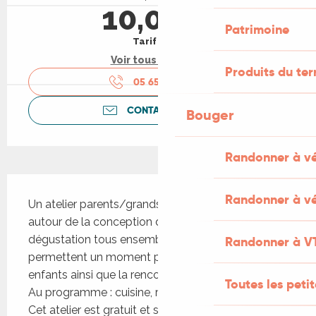
10,00 €
Patrimoine
Tarif plein
Voir tous les tarifs
Produits du ter
05 65 50 05
▒▒
CONTACTEZ-NOUS
Bouger
Randonner à v
Description
Randonner à vé
Un atelier parents/grands-parents/enfants 
autour de la conception du goûter et d’une 
dégustation tous ensemble ! Ses moments 
Randonner à V
permettent un moment privilégier avec vos 
enfants ainsi que la rencontre d’autres parents ! 
Toutes les peti
Au programme : cuisine, rire et bonne humeur ! 
Cet atelier est gratuit et sur...