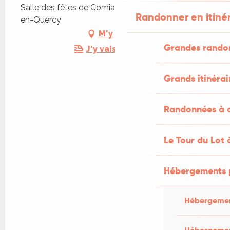
Salle des fêtes de Comiac, 46190 Sousceyrac-
Randonner en itiné
en-Quercy
M'y rendre
Grandes rando
J'y vais en train !
Grands itinérai
Randonnées à c
Le Tour du Lot 
Hébergements 
Hébergemen