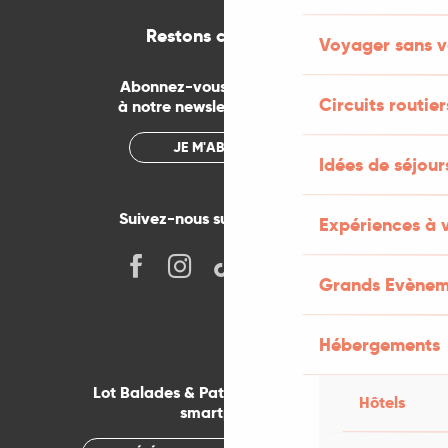
Restons connectés
Voyager sans v
Abonnez-vous gratuitement
Circuits routier
à notre newsletter mensuelle
JE M'ABONNE
Idées de séjou
Suivez-nous sur les réseaux !
Expériences à 
Grands Evènem
Hébergements
Lot Balades & Patrimoines sur votre
Hôtels
smartphone