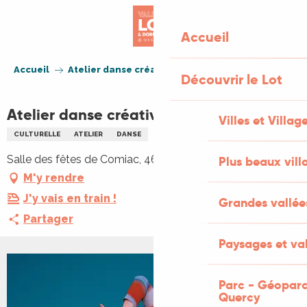
Aller
au
Accueil
contenu
principal
Accueil
Atelier danse créative contemporaine
Découvrir le Lot
Atelier danse créative contemporaine
Villes et Villag
CULTURELLE
ATELIER
DANSE
Salle des fêtes de Comiac, 46190 Sousceyrac-en-Quercy
Plus beaux vill
M'y rendre
J'y vais en train !
Grandes vallée
Partager
Paysages et val
Parc - Géoparc
Quercy