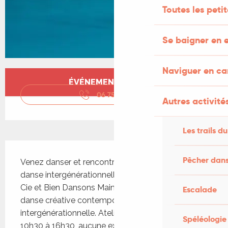
Toutes les peti
Se baigner en e
Naviguer en c
Ouverture et coordonnées
ÉVÉNEMENT TERMINÉ
06 75 06 99
▒▒
Autres activités
Les trails du
Description
Pêcher dans
Venez danser et rencontrer la compagnie de 
danse intergénérationnelle Théâtre du Murmure 
Cie et Bien Dansons Maintenant, compagnie de 
Escalade
danse créative contemporaine 
intergénérationnelle. Ateliers à la journée, de 
Spéléologie
10h30 à 16h30, aucune expérience n'est 