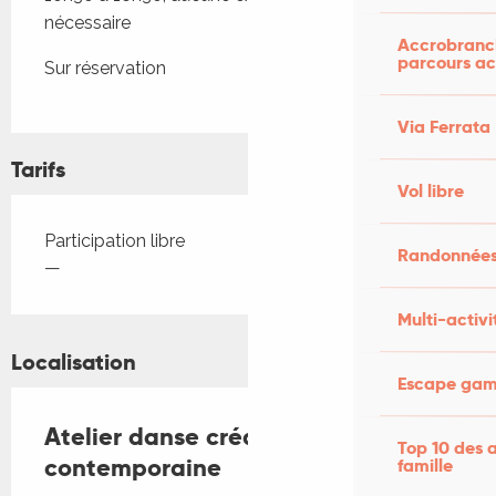
nécessaire
Accrobranch
parcours ac
Sur réservation
Via Ferrata
Tarifs
Vol libre
Tarifs 2026
Participation libre
Randonnées
—
Multi-activi
Localisation
Escape game
Atelier danse créative
Top 10 des a
contemporaine
famille