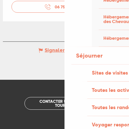
Hébergemen
06 75 06 99
▒▒
Hébergement
des Chevau
Hébergement
Signaler une erreur
Séjourner
Sites de visites
Toutes les activ
CONTACTER UN OFFICE DE
TOURISME
Toutes les ran
Voyager respo