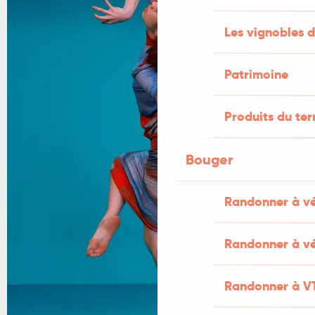
Les vignobles d
Patrimoine
Produits du ter
Bouger
Randonner à v
Randonner à vé
Randonner à V