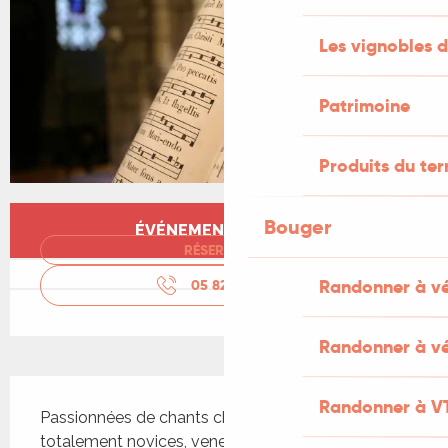
Les vignobles d
Patrimoine
Produits du ter
Ouverture et coordonnées
Bouger
ÉVÉNEMENT TERMINÉ
RÉSERVER
Randonner à v
05 82 92 67
▒▒
Randonner à vé
Description
Randonner à V
Passionnées de chants choral, expérimentés ou 
totalement novices, venez (re)découvrir le 