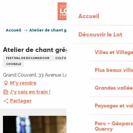
Aller
au
Accueil
contenu
principal
Accueil
Atelier de chant grégorien
Découvrir le Lot
Atelier de chant grégorien
Villes et Villag
FESTIVAL DE ROCAMADOUR
CULTURELLE
ATELIER
CHANT
CHORALE
Plus beaux vill
Grand Couvent, 33 Avenue Louis Mazet, 46500 Gramat
M'y rendre
Grandes vallée
J'y vais en train !
Partager
Paysages et val
Parc - Géoparc
Quercy