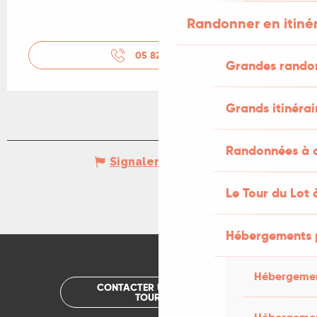
Randonner en itiné
05 82 92 67
▒▒
Grandes rando
Grands itinérai
Randonnées à c
Signaler une erreur
Le Tour du Lot 
Hébergements 
Hébergemen
CONTACTER UN OFFICE DE
TOURISME