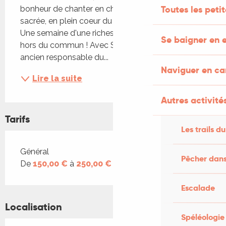
Toutes les peti
bonheur de chanter en chœur de la musique 
sacrée, en plein coeur du Festival de Rocamadour. 
Une semaine d'une richesse musicale et culturelle 
Se baigner en e
hors du commun ! Avec Sylvain Dieudonné, 
ancien responsable du...
Naviguer en c
Lire la suite
Autres activités
Tarifs
Les trails du
Tarifs 2026
Général
Pêcher dans
De
150,00 €
à
250,00 €
Escalade
Localisation
Spéléologie