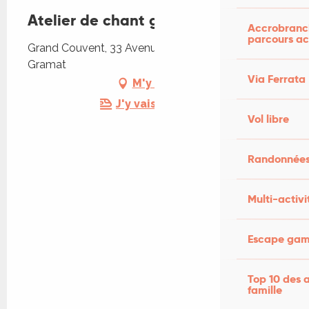
Atelier de chant grégorien
Accrobranch
parcours ac
Grand Couvent, 33 Avenue Louis Mazet, 46500
Gramat
Via Ferrata
M'y rendre
J'y vais en train !
Vol libre
Randonnées
Multi-activi
Escape game
Top 10 des a
famille