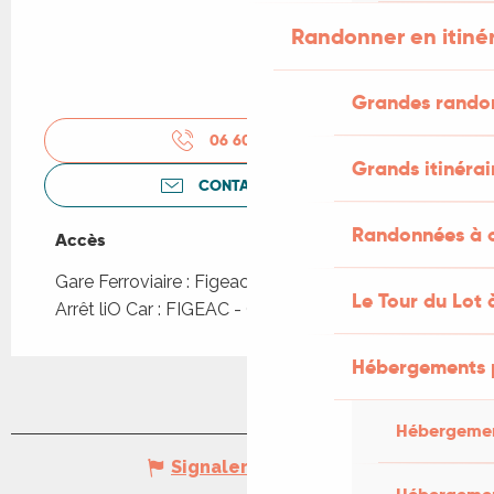
Randonner en itiné
Grandes rando
06 60 73 32
▒▒
Grands itinérai
CONTACTEZ-NOUS
Randonnées à c
Accès
Accès
Gare Ferroviaire : Figeac à 997m
Le Tour du Lot 
Arrêt liO Car : FIGEAC - Gare routière à 659m
Hébergements 
Hébergemen
Signaler une erreur