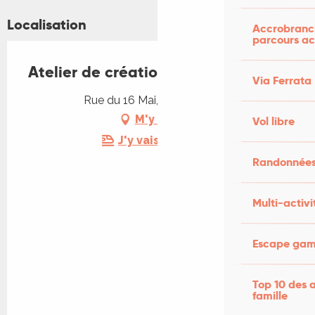
Localisation
Accrobranch
parcours ac
Atelier de créations Gabie
Via Ferrata
Rue du 16 Mai, 46100 Figeac
M'y rendre
Vol libre
J'y vais en train !
Randonnées
Multi-activi
Escape game
Top 10 des a
famille