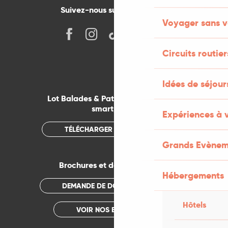
Suivez-nous sur les réseaux !
Voyager sans v
Circuits routier
Idées de séjou
Lot Balades & Patrimoines sur votre
smartphone
Expériences à 
TÉLÉCHARGER L'APPLICATION
Grands Evènem
Brochures et documentations
Hébergements
DEMANDE DE DOCUMENTATION
Hôtels
VOIR NOS BROCHURES