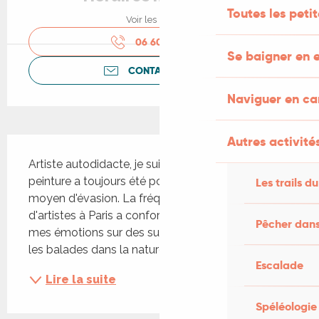
Toutes les peti
Voir les horaires
06 60 73 32
▒▒
Se baigner en e
CONTACTEZ-NOUS
Naviguer en c
Autres activités
Description
Artiste autodidacte, je suis née à Paris en 1944. La 
peinture a toujours été pour moi une passion et un 
Les trails du
moyen d'évasion. La fréquentation d'ateliers 
d'artistes à Paris a conforté mon plaisir à exprimer 
Pêcher dans
mes émotions sur des supports variés. Tandis que 
les balades dans la nature et mes voyages aux...
Escalade
Lire la suite
Spéléologie