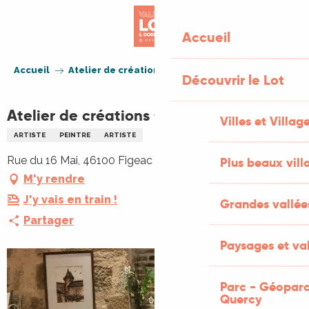
Aller
au
Accueil
contenu
principal
Accueil
Atelier de créations Gabie
Découvrir le Lot
Atelier de créations Gabie
Villes et Villag
ARTISTE
PEINTRE
ARTISTE
Rue du 16 Mai, 46100 Figeac
Plus beaux vill
M'y rendre
J'y vais en train !
Grandes vallée
Partager
Paysages et val
Parc - Géoparc
Quercy