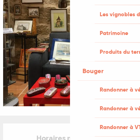
Les vignobles d
Patrimoine
Produits du ter
Bouger
Randonner à v
Randonner à vé
Ouverture et coordonnées
Randonner à V
Horaires non définis