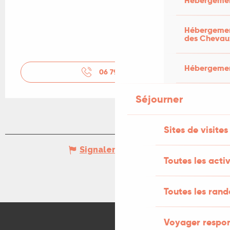
Hébergemen
Hébergement
des Chevau
Hébergement
06 79 11 47
▒▒
Séjourner
Sites de visites
Signaler une erreur
Toutes les activ
Toutes les ran
Voyager respo