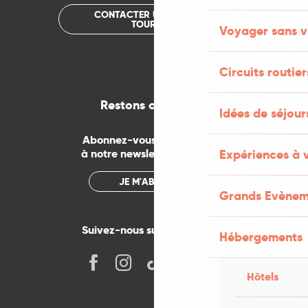
CONTACTER UN OFFICE DE
TOURISME
Voyager sans v
Circuits routier
Restons connectés
Idées de séjou
Abonnez-vous gratuitement
Expériences à 
à notre newsletter mensuelle
JE M'ABONNE
Grands Evènem
Suivez-nous sur les réseaux !
Hébergements
Hôtels