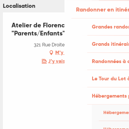
Localisation
Randonner en itiné
Atelier de Florence - Atelier
Grandes rando
"Parents/Enfants"
Grands itinérai
321 Rue Droite, 46600 Martel
M'y rendre
Randonnées à c
J'y vais en train !
Le Tour du Lot 
Hébergements 
Hébergemen