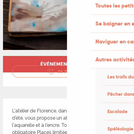
Toutes les peti
Se baigner en e
Naviguer en c
Ouverture et coordonnées
Autres activités
ÉVÉNEMENT TERMINÉ
06 79 11 47
▒▒
Les trails du
Pêcher dans
Description
L'atelier de Florence, dans le cadre des stages 
Escalade
d'été, vous propose un atelier de paysages à 
l'aquarelle et à l'encre. Tout public Inscription 
Spéléologie
obligatoire Places limitées