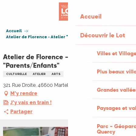
Aller
au
Accueil
contenu
principal
Accueil
Découvrir le Lot
Atelier de Florence - Atelier "Parents/Enfants"
Villes et Villag
Atelier de Florence - Atelier
"Parents/Enfants"
Plus beaux vill
CULTURELLE
ATELIER
ARTS
321 Rue Droite, 46600 Martel
Grandes vallée
M'y rendre
J'y vais en train !
Paysages et val
Partager
Parc - Géoparc
Quercy