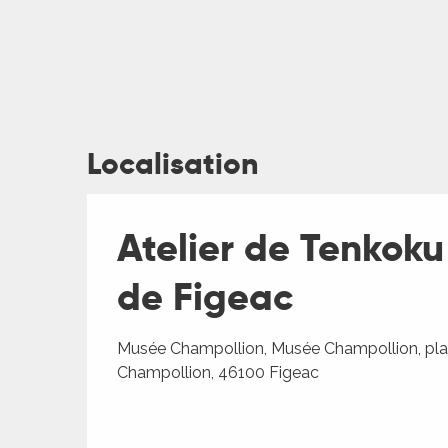
Localisation
Atelier de Tenkok
ages
de Figeac
es
Musée Champollion, Musée Champollion, pl
es
Champollion, 46100 Figeac