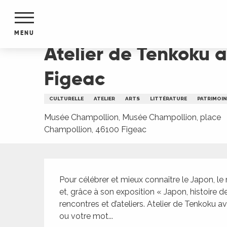
Aller
Accueil
Atelier de Tenkoku avec Masaki Saito a
au
contenu
MENU
principal
Atelier de Tenkoku 
NTS
MENTS
Figeac
S
URS
CULTURELLE
ATELIER
ARTS
LITTÉRATURE
PATRIMOIN
Musée Champollion, Musée Champollion, place
Champollion, 46100 Figeac
du Lot
dans
s le
Description
Pour célébrer et mieux connaître le Japon, le
et, grâce à son exposition « Japon, histoire d
rencontres et d’ateliers. Atelier de Tenkoku 
e
ou votre mot...