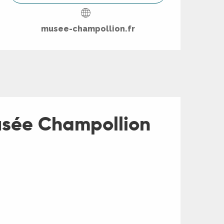
musee-champollion.fr
usée Champollion