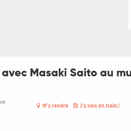
u avec Masaki Saito au m
ace
M'y rendre
J'y vais en train !