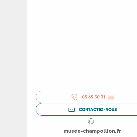
05 65 50 31
▒▒
CONTACTEZ-NOUS
R
musee-champollion.fr