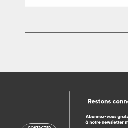
ts
rs
ns
ue
Restons conn
Abonnez-vous grat
à notre newsletter 
CONTACTER