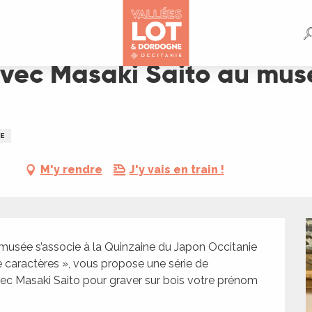
u musée Champollion de Figeac
avec Masaki Saito au mu
E
M'y rendre
J'y vais en train !
 musée s’associe à la Quinzaine du Japon Occitanie 
e caractères », vous propose une série de 
avec Masaki Saito pour graver sur bois votre prénom 