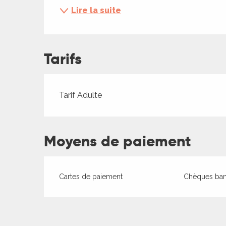
ches,
Lire la suite
 et
car
ues
Tarifs
a
ents
Tarifs 2026
Tarif Adulte
es
ents
es
Moyens de paiement
ités
ames
piste
Cartes de paiement
Chèques banc
 faire