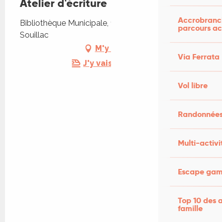
Atelier d'écriture
Accrobranch
Bibliothèque Municipale, 10, rue de la Halle, 46200
parcours ac
Souillac
M'y rendre
Via Ferrata
J'y vais en train !
Vol libre
Randonnées
Multi-activi
Escape game
Top 10 des a
famille