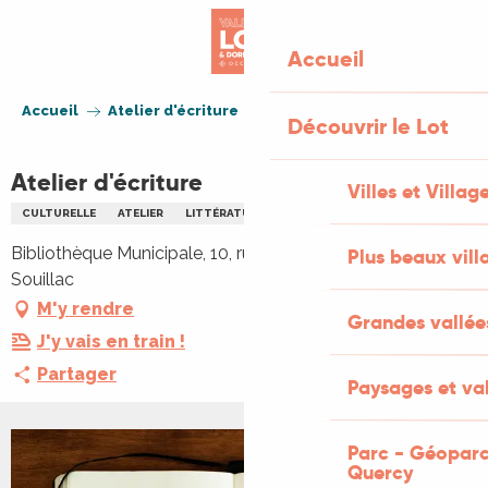
Aller
au
Accueil
contenu
principal
Accueil
Atelier d'écriture
Découvrir le Lot
Atelier d'écriture
Villes et Villag
CULTURELLE
ATELIER
LITTÉRATURE
Bibliothèque Municipale, 10, rue de la Halle, 46200
Plus beaux vill
Souillac
M'y rendre
Grandes vallée
J'y vais en train !
Partager
Paysages et val
Parc - Géoparc
Quercy