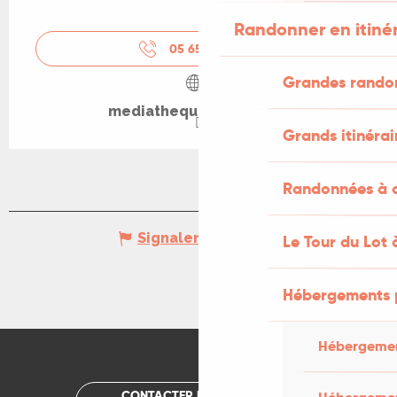
Randonner en itiné
05 65 32 67
▒▒
Grandes rando
mediatheque.souillac.fr
Grands itinérai
Randonnées à c
Signaler une erreur
Le Tour du Lot 
Hébergements 
Hébergemen
CONTACTER UN OFFICE DE