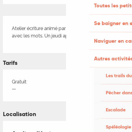
Toutes les peti
Description
Se baigner en e
Atelier écriture animé par Bérénice. Pour jouer 
avec les mots. Un jeudi après-midi par mois
Naviguer en c
Autres activités
Tarifs
Les trails du
Tarifs 2026
Gratuit
—
Pêcher dans
Escalade
Localisation
Spéléologie