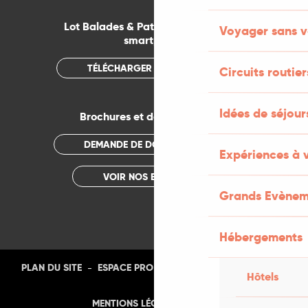
Lot Balades & Patrimoines sur votre
Voyager sans v
smartphone
TÉLÉCHARGER L'APPLICATION
Circuits routier
Idées de séjou
Brochures et documentations
DEMANDE DE DOCUMENTATION
Expériences à 
VOIR NOS BROCHURES
Grands Evènem
Hébergements
-
-
-
-
PLAN DU SITE
ESPACE PRO
PRESSE
PHOTOTHÈQUE
Hôtels
-
MENTIONS LÉGALES
CGU