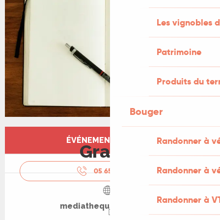
Les vignobles d
Patrimoine
Produits du ter
Bouger
Ouverture et coordonnées
Randonner à v
ÉVÉNEMENT TERMINÉ
Gratuit
Randonner à vé
05 65 32 67
▒▒
Randonner à V
mediatheque.souillac.fr