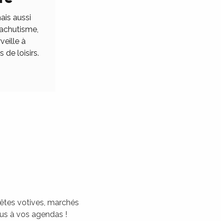
ais aussi
rachutisme,
veille à
 de loisirs.
 fêtes votives, marchés
tous à vos agendas !