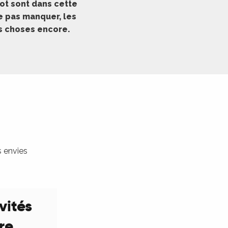
ot sont dans cette
ne pas manquer, les
es choses encore.
s envies
vités
ure