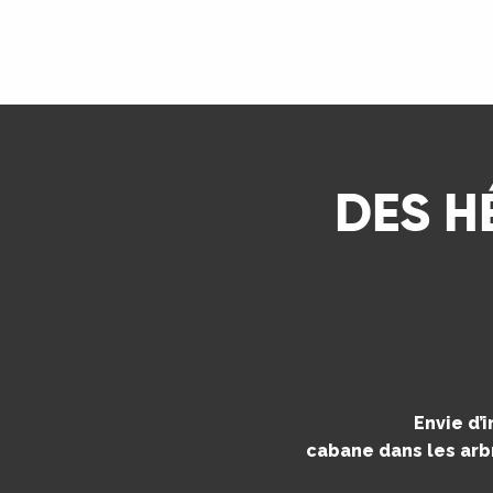
ns
LIRE LA SUITE
ue
DES H
Envie d’
cabane dans les arbr