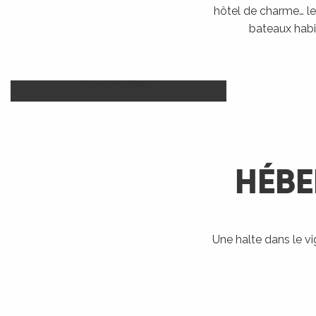
hôtel de charme… le 
bateaux habi
Camp
Hôtels
LIRE LA SUITE
HÉBE
R
ts
Une halte dans le v
Bateaux
Accueil Vélo
Ra
habitables
rs
LIRE LA SUITE