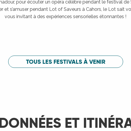
adour, pour écouter un opéra célèbre pendant le festival de
er et s’amuser pendant Lot of Saveurs à Cahors, le Lot sait vou
vous invitant à des expériences sensorielles étonnantes !
Festival de Saint-Céré
c
Festival de 
LIRE LA SUITE
LIRE LA SUITE
TOUS LES FESTIVALS À VENIR
DONNÉES ET ITINÉR