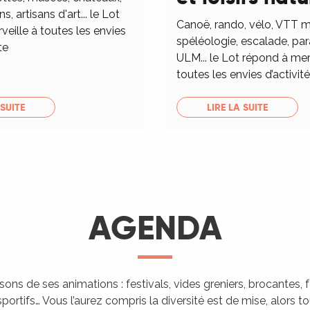
ns, artisans d'art... le Lot
Canoë, rando, vélo, VTT m
eille à toutes les envies
spéléologie, escalade, pa
te
ULM... le Lot répond à mer
toutes les envies d’activités
 SUITE
LIRE LA SUITE
AGENDA
isons de ses animations : festivals, vides greniers, brocantes,
portifs… Vous l’aurez compris la diversité est de mise, alors 