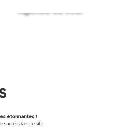
Agenda du Jour
Agenda du Week-End
LIRE LA SUITE
LIRE LA SUITE
S
les étonnantes !
 sacrée dans le site