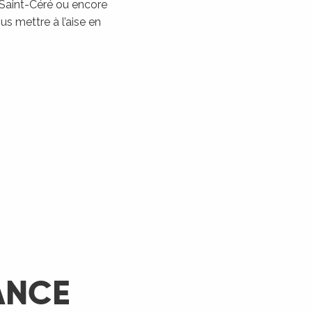
 Saint-Céré ou encore
Les Montgolfiades à
s mettre à l’aise en
Rocamadour
Rocamadour
LIRE LA SUITE
ANCE