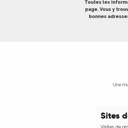
Toutes les inform
ches,
page. Vous y trouv
 et
bonnes adresses 
car
ues
a
ents
es
ents
es
ités
Une mul
ames
piste
Sites d
 faire
Visites de gr