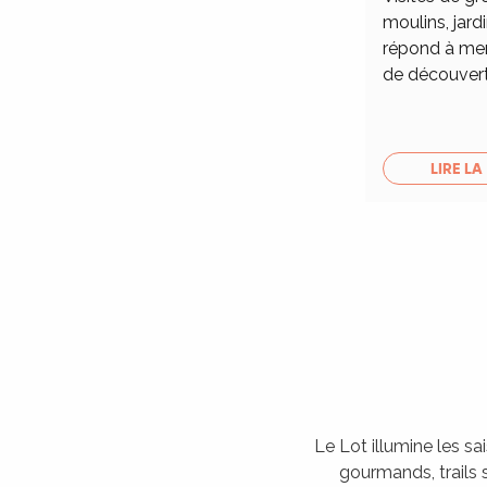
moulins, jardi
répond à merv
de découver
LIRE LA
Le Lot illumine les sa
gourmands, trails s