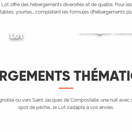
Lot offre des hébergements diversifiés et de qualité. Pour les
tables, yourtes… complètent les formules d’hébergements plu
ing dans le
Villages vac
Lot
Gîtes et locations
LIRE LA SUITE
LIRE LA SUITE
LIRE LA SUITE
RGEMENTS THÉMAT
Hébergement
proposant
l’accueil des
ignoble ou vers Saint Jacques de Compostelle, une nuit avec 
Aires de
Hé
spot de pêche… le Lot s’adapte à vos envies.
ndo Etape
Chevaux
campings-car
ra
LIRE LA SUITE
LIRE LA SUITE