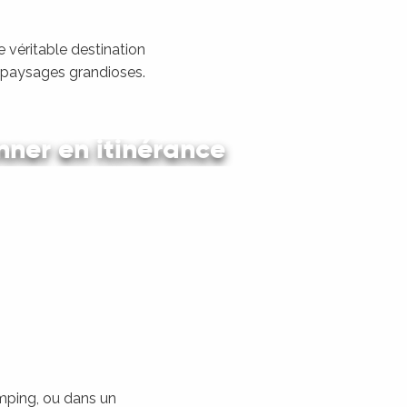
 véritable destination
s paysages grandioses.
ner en itinérance
 en car et en train
amping, ou dans un