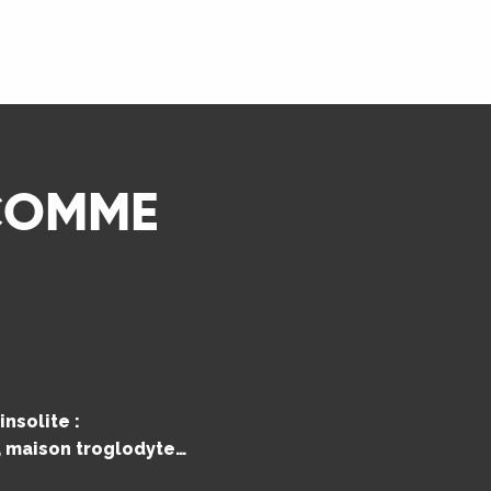
LIRE LA SUITE
 COMME
nsolite :
e, maison troglodyte…