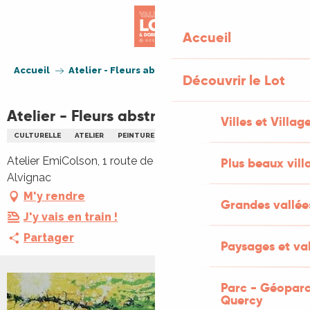
Aller
au
Accueil
contenu
principal
Accueil
Atelier - Fleurs abstraites
Découvrir le Lot
Atelier - Fleurs abstraites
Villes et Villag
CULTURELLE
ATELIER
PEINTURE
Atelier EmiColson, 1 route de Rocamadour, 46500
Plus beaux vill
Alvignac
M'y rendre
Grandes vallée
J'y vais en train !
Partager
Paysages et val
Parc - Géoparc
Quercy