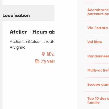
Accrobranch
parcours ac
Localisation
Via Ferrata
Atelier - Fleurs abstraites
Atelier EmiColson, 1 route de Rocamadour, 46500
Vol libre
Alvignac
M'y rendre
Randonnées
J'y vais en train !
Multi-activi
Escape game
Top 10 des a
famille