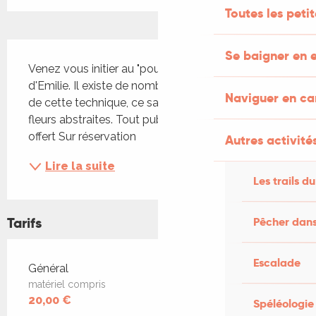
Toutes les peti
Description
Se baigner en e
Venez vous initier au "pouring" dans l’atelier 
d'Emilie. Il existe de nombreuses variantes autour 
Naviguer en c
de cette technique, ce samedi, réalisons des 
fleurs abstraites. Tout public Verre de l'amitié 
offert Sur réservation
Autres activités
Lire la suite
Les trails du
Tarifs
Pêcher dans
Escalade
Tarifs 2026
Général
matériel compris
20,00 €
Spéléologie