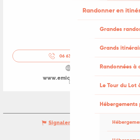
Randonner en itiné
Grandes rando
Grands itinérai
06 63 53 98
▒▒
Randonnées à c
www.emicolson.com
Le Tour du Lot 
Hébergements 
Hébergemen
Signaler une erreur