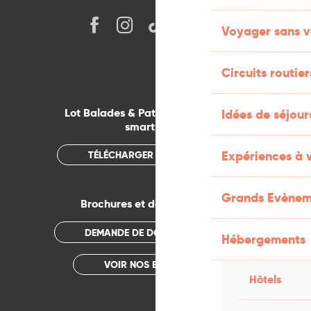
Voyager sans v
Circuits routier
Lot Balades & Patrimoines sur votre
Idées de séjou
smartphone
Expériences à 
TÉLÉCHARGER L'APPLICATION
Grands Evènem
Brochures et documentations
DEMANDE DE DOCUMENTATION
Hébergements
VOIR NOS BROCHURES
Hôtels