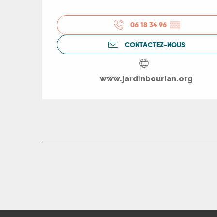
06 18 34 96
▒▒
CONTACTEZ-NOUS
www.jardinbourian.org
R
ts
rs
ns