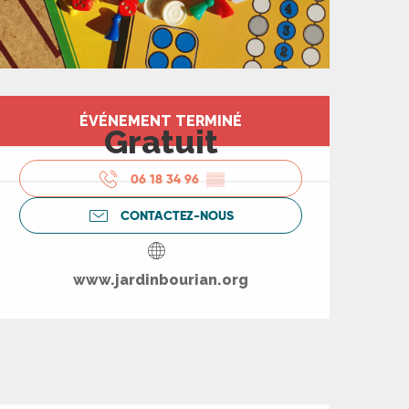
Ouverture et coord
ÉVÉNEMENT TERMINÉ
Gratuit
06 18 34 96
▒▒
CONTACTEZ-NOUS
www.jardinbourian.org