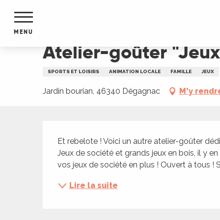
Aller
Accueil
Atelier-goûter "Jeux !" au Jardin Bourian
au
contenu
MENU
principal
Atelier-goûter "Jeux
NTS
MENTS
SPORTS ET LOISIRS
ANIMATION LOCALE
FAMILLE
JEUX
S
URS
Jardin bourian, 46340 Dégagnac
M'y rendr
Description
du Lot
Et rebelote ! Voici un autre atelier-goûter d
dans
Jeux de société et grands jeux en bois, il y e
s le
vos jeux de société en plus ! Ouvert à tous ! S
Lire la suite
e