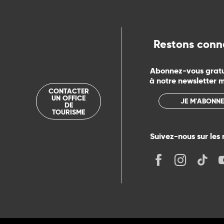
ue
Restons conn
Abonnez-vous grat
à notre newsletter 
CONTACTER
UN OFFICE
JE M'ABONNE
DE
TOURISME
Suivez-nous sur les 
its
r