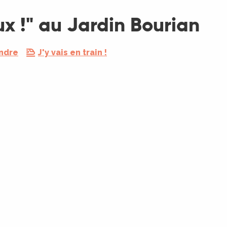
ux !" au Jardin Bourian
endre
J'y vais en train !