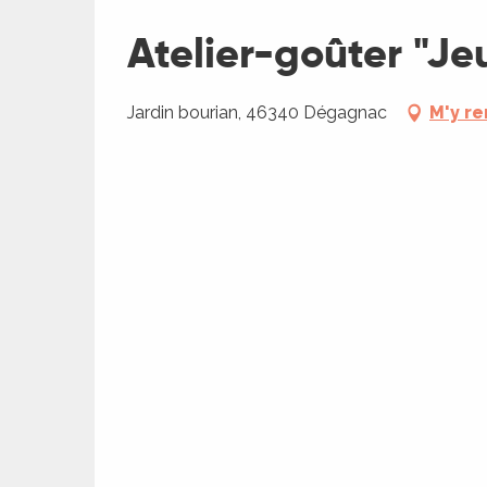
Atelier-goûter "Je
Jardin bourian, 46340 Dégagnac
M'y r
ages
es
es