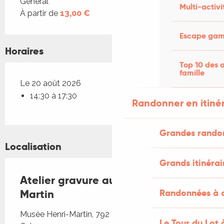
Tarifs 2026
Général
Multi-activi
À partir de
13,00 €
Escape game
Horaires
Top 10 des a
famille
Le 20 août 2026
14:30 à 17:30
Randonner en itiné
Grandes rando
Localisation
Grands itinérai
Atelier gravure au Musée Henri-
Martin
Randonnées à c
Musée Henri-Martin, 792 Rue Emile Zola, 46000
Le Tour du Lot 