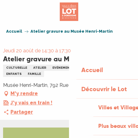
Aller
au
contenu
principal
Accueil
Atelier gravure au Musée Henri-Martin
Jeudi 20 août de 14:30 à 17:30
Atelier gravure au Musée Henri-Martin
CULTURELLE
ATELIER
EVÉNEMENT JEUNE PUBLIC
Accueil
VISITE
ARTS
ENFANTS
FAMILLE
Musée Henri-Martin, 792 Rue Emile Zola, 46000 Cahors
Découvrir le Lot
M'y rendre
J'y vais en train !
Villes et Villag
Partager
Plus beaux vill
+1 PHOTO