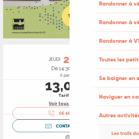
Randonner à v
Randonner à vé
Randonner à V
Ouverture et coordonnées
20
Toutes les peti
JEUDI
AOÛT
De 14:30 à 17:30
À partir de
Se baigner en e
13,00 €
Naviguer en c
Tarif plein
Voir tous les tarifs
05 65 20 88
▒▒
Autres activités
CONTACTEZ-NOUS
Les trails du