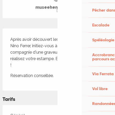
museehenrimartin.fr
Pêcher dans
Escalade
Description
Après avoir découvert les gravures réalisées par 
Spéléologie
Nino Ferrer, initiez-vous à cette technique en 
compagnie d'une graveuse professionnelle et 
Accrobranch
réalisez votre estampe. Esprits créatifs bienvenus 
parcours ac
!
Via Ferrata
Réservation conseillée.
Vol libre
Tarifs
Randonnées