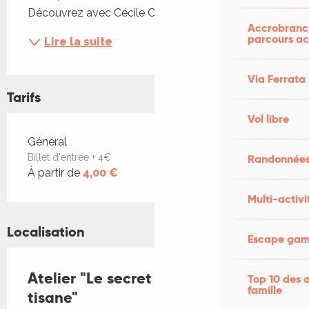
Découvrez avec Cécile Combalbert, créatrice...
Accrobranch
parcours ac
Lire la suite
Via Ferrata
Tarifs
Vol libre
Tarifs 2026
Général
Randonnées
Billet d'entrée + 4€
À partir de
4,00 €
Multi-activi
Localisation
Escape game
Atelier "Le secret d'une bonne
Top 10 des a
famille
tisane"