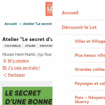
Aller
au
Accueil
contenu
principal
Accueil
Atelier "Le secret d'une bonne tisane"
Découvrir le Lot
Atelier "Le secret d'une bonne tisane"
Villes et Villag
CULTURELLE
ATELIER
VISITE GUIDÉE
BIEN-ÊTRE
Musée Henri Martin, 792 Rue Émile Zola, 46000 Cahors
Plus beaux vill
M'y rendre
J'y vais en train !
Grandes vallée
Partager
Paysages et val
Parc - Géoparc
Quercy