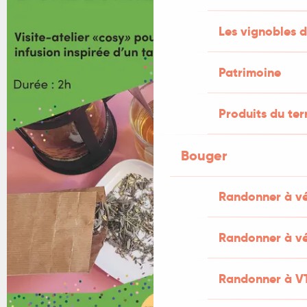
Les vignobles d
Patrimoine
Produits du ter
Bouger
Randonner à v
Randonner à vé
Randonner à V