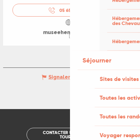
Hébergemen
05 65 20 88
▒▒
Hébergement
des Chevau
museehenrimartin.fr
Hébergement
Séjourner
Signaler une erreur
Sites de visites
Toutes les activ
Toutes les ran
CONTACTER UN OFFICE DE
Voyager respo
TOURISME