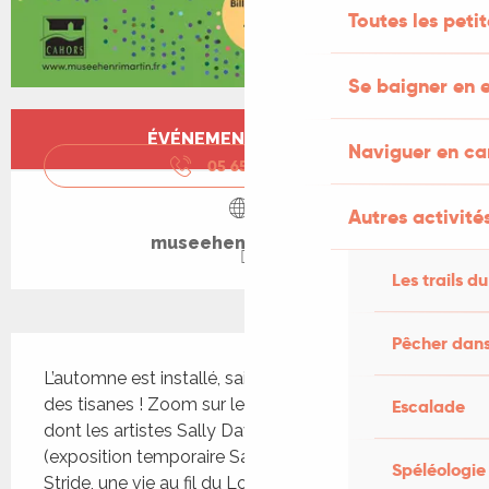
Toutes les peti
Se baigner en e
Ouverture et coordonnées
ÉVÉNEMENT TERMINÉ
Naviguer en c
05 65 20 88
▒▒
Autres activités
museehenrimartin.fr
Les trails du
Pêcher dans
Description
L’automne est installé, saison idéale pour savourer 
des tisanes ! Zoom sur les bienfaits de la nature 
Escalade
dont les artistes Sally Davies et Jeffery Stride 
(exposition temporaire Sally Davies - Jeffery 
Spéléologie
Stride, une vie au fil du Lot) s’inspirent tant. 