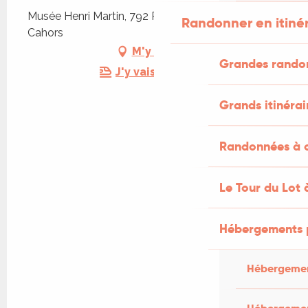
Musée Henri Martin, 792 Rue Émile Zola, 46000
Randonner en itiné
Cahors
M'y rendre
Grandes rando
J'y vais en train !
Grands itinérai
Randonnées à c
Le Tour du Lot 
Hébergements 
Hébergemen