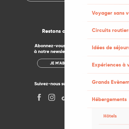
Voyager sans v
Circuits routier
Restons connectés
Abonnez-vous gratuitement
Idées de séjou
à notre newsletter mensuelle
JE M'ABONNE
Expériences à 
Grands Evènem
Suivez-nous sur les réseaux !
Hébergements
Hôtels